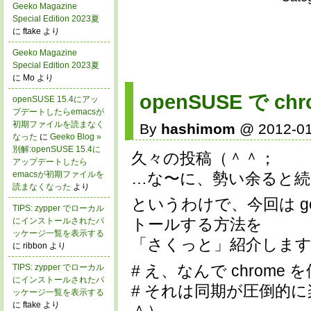
Geeko Magazine
Special Edition 2023夏
に ftake より
Geeko Magazine
Special Edition 2023夏
に Mo より
openSUSE で 
openSUSE 15.4にアッ
プデートしたらemacsが
初期ファイルを読まなく
By
hashimom
@ 2012-01
なった
に
Geeko Blog »
別解:openSUSE 15.4に
久々の投稿（＾＾；
アップデートしたら
…な〜に、勢い余ると続
emacsが初期ファイルを
読まなくなった
より
というわけで、今回は go
TIPS: zypper でローカル
トールする方法を
にインストールされたパ
ッケージ一覧を表示する
「さくっと」紹介しま
に ribbon より
# え、なんで chrome
TIPS: zypper でローカル
にインストールされたパ
# それは同期が圧倒的
ッケージ一覧を表示する
に ftake より
＾）