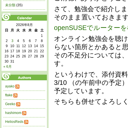
未分類
(35)
さて、勉強会で紹介しま
そのまま置いておきま
2026年8月
openSUSEでルーター
日
月
火
水
木
金
土
1
オンライン勉強会を聴け
2
3
4
5
6
7
8
らない箇所とかあると
9
10
11
12
13
14
15
16
17
18
19
20
21
22
その不足分については
23
24
25
26
27
28
29
30
31
す。
« 6月
というわけで、添付資
3/10 （の午前中の予
ayako
予定しています。
ftake
そちらも併せてよろし
Geeko
hashimom
HeliosReds