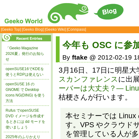
[Geeko Top]
[Geeko Blog]
[Geeko Wiki]
[Connpass]
今年も OSC に参
「Geeko Magazine
2026夏」発行のお知ら
By
ftake
@ 2012-02-19 1
せ
3月16日、17日に明星
openSUSE16でKDEを
使うとRDPは使えない
スカンファレンス
に出
openSUSE 16 の
ーバーは大丈夫？― Lin
GNOME で Desktop
icons NG(DING) を使う
桔梗さんが行います。
方法
Rufus でopenSUSE
本セミナーでは Lin
DVD イメージを作成す
るときには dd モードを
す。VPS やクラウ
使いましょう
を管理している人が多
2025年のふりかえり