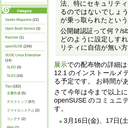
法、特にセキュリティ
るのではないでしょう
が乗っ取られたとい
Geeko Magazine
(22)
Open Build Service
(3)
公開鍵認証って何？/sbi
Rancher
(1)
どのように設定しす
リティに自信が無い方
openSUSE
(234)
SUSE Linux Enterprise
(14)
展示
での配布物の詳細は
SLED
(3)
12.1 のインストールメディ
SLES
(10)
る予定です。 お時間が
Tips
(162)
さて今年は今まで以上に
文書作成
(5)
openSUSE のコミ
デスクトップ
(67)
す。
ファイルシステム
(2)
コンテナ
(2)
3月16日(金)、17日(土
Web
(1)