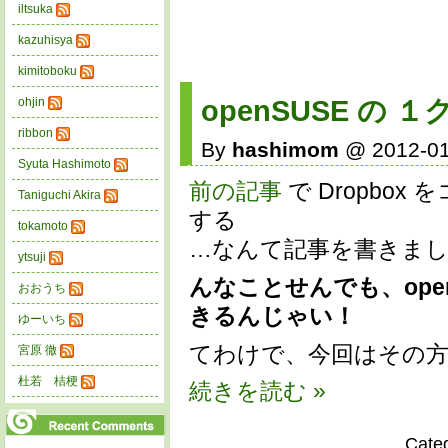
iltsuka
kazuhisya
kimitoboku
openSUSE の 
ohjin
ribbon
By
hashimom
@ 2012-01
Syuta Hashimoto
前の記事
で Dropbo
Taniguchi Akira
する
tokamoto
…なんて記事を書きま
ytsuji
んなことせんでも、ope
おおうち
きるんじゃい！
ゆーいち
てわけで、今回はその方
宮原 徹
杜若 桔梗
続きを読む »
Cate