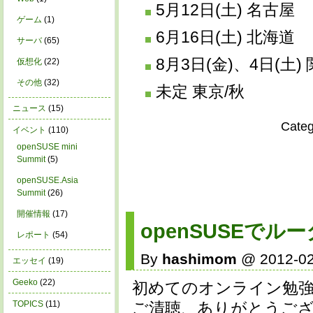
5月12日(土) 名古屋
ゲーム
(1)
6月16日(土) 北海道
サーバ
(65)
8月3日(金)、4日(土
仮想化
(22)
その他
(32)
未定 東京/秋
ニュース
(15)
Cate
イベント
(110)
openSUSE mini
Summit
(5)
openSUSE.Asia
Summit
(26)
開催情報
(17)
openSUSEで
レポート
(54)
By
hashimom
@ 2012-02
エッセイ
(19)
Geeko
(22)
初めてのオンライン勉
TOPICS
(11)
ご清聴、ありがとうご