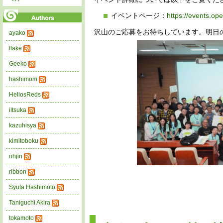
イベントページ：
https://events.o
沢山のご応募をお待ちしています。明日の
ayako
ftake
Geeko
hashimom
HeliosReds
iltsuka
kazuhisya
kimitoboku
ohjin
ribbon
Syuta Hashimoto
Taniguchi Akira
tokamoto