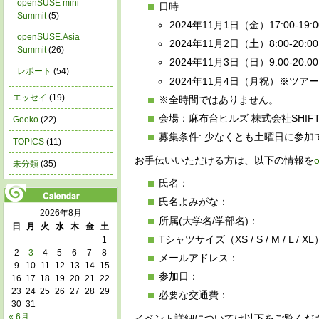
openSUSE mini
日時
Summit
(5)
2024年11月1日（金）17:00-19:0
openSUSE.Asia
2024年11月2日（土）8:00-20:00
Summit
(26)
2024年11月3日（日）9:00-20:00
レポート
(54)
2024年11月4日（月祝）※ツア
エッセイ
(19)
※全時間ではありません。
会場：麻布台ヒルズ 株式会社SHIF
Geeko
(22)
募集条件: 少なくとも土曜日に参
TOPICS
(11)
お手伝いいただける方は、以下の情報を
o
未分類
(35)
氏名：
氏名よみがな：
2026年8月
所属(大学名/学部名)：
日
月
火
水
木
金
土
Tシャツサイズ（XS / S / M / L / X
1
2
3
4
5
6
7
8
メールアドレス：
9
10
11
12
13
14
15
参加日：
16
17
18
19
20
21
22
23
24
25
26
27
28
29
必要な交通費：
30
31
« 6月
イベント詳細については以下をご覧くだ