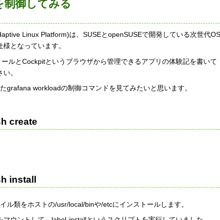
oadを制御してみる
ve Linux Platform)は、SUSEとopenSUSEで開発している次世代O
仕様となっています。
ンストールとCockpitというブラウザから管理できるアプリの体験記を書いて
さい。
grafana workloadの制御コマンドを見てみたいと思います。
h create
 install
類をホストの/usr/local/binや/etcにインストールします。
ントして、label-installというスクリプトを実行していました。