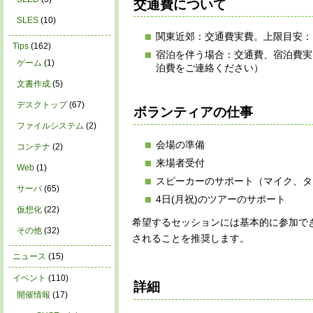
交通費について
SLES
(10)
関東近郊：交通費実費。上限目安：
Tips
(162)
宿泊を伴う場合：交通費、宿泊費実
ゲーム
(1)
泊費をご連絡ください）
文書作成
(5)
デスクトップ
(67)
ボランティアの仕事
ファイルシステム
(2)
会場の準備
コンテナ
(2)
来場者受付
Web
(1)
スピーカーのサポート（マイク、タ
サーバ
(65)
4日(月祝)のツアーのサポート
仮想化
(22)
希望するセッションには基本的に参加で
その他
(32)
されることを推奨します。
ニュース
(15)
イベント
(110)
詳細
開催情報
(17)