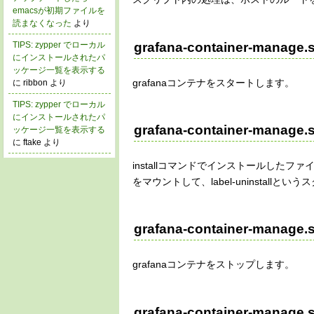
emacsが初期ファイルを
読まなくなった
より
grafana-container-manage.s
TIPS: zypper でローカル
にインストールされたパ
ッケージ一覧を表示する
grafanaコンテナをスタートします。
に ribbon より
TIPS: zypper でローカル
にインストールされたパ
grafana-container-manage.s
ッケージ一覧を表示する
に ftake より
installコマンドでインストールした
をマウントして、label-uninstall
grafana-container-manage.
grafanaコンテナをストップします。
grafana-container-manage.