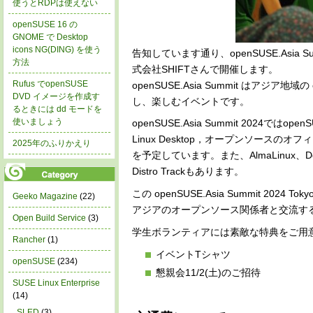
使うとRDPは使えない
openSUSE 16 の
GNOME で Desktop
icons NG(DING) を使う
告知しています通り、openSUSE.Asia Su
方法
式会社SHIFTさんで開催します。
Rufus でopenSUSE
openSUSE.Asia Summit はア
DVD イメージを作成す
し、楽しむイベントです。
るときには dd モードを
使いましょう
openSUSE.Asia Summit 2024で
Linux Desktop，オープンソースのオ
2025年のふりかえり
を予定しています。また、AlmaLinux、D
Distro Trackもあります。
この openSUSE.Asia Summit 2
Geeko Magazine
(22)
アジアのオープンソース関係者と交流す
Open Build Service
(3)
学生ボランティアには素敵な特典をご用
Rancher
(1)
イベントTシャツ
openSUSE
(234)
懇親会11/2(土)のご招待
SUSE Linux Enterprise
(14)
SLED
(3)