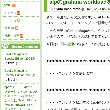
alpのgrafana workl
ytsuji
By
Syuta Hashimoto
@ 2023-12-21 08:00
おおうち
さて、毎度ながらの説明ですが、ALP (Adapti
ゆーいち
のベースです。イミュータブルで軽量な
宮原 徹
この冬発売のGeeko Magazineにイ
杜若 桔梗
いますので、ぜひ皆さん試してみてくだ
今日は
19日の記事
の続きで、alpで動かした
Geeko Magazine
Special Edition 2023夏
grafana-container-manage.s
に ftake より
Geeko Magazine
grafanaコンテナを作成します。
Special Edition 2023夏
に Mo より
openSUSE 15.4にアッ
grafana-container-manage.sh
プデートしたらemacsが
初期ファイルを読まなく
なった
に
Geeko Blog »
grafanaコンテナを動かすのに必要なファイル
別解:openSUSE 15.4に
アップデートしたら
スクリプト内の処理は、ホストのルートをマウ