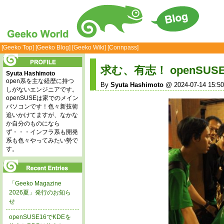
[Geeko Top]
[Geeko Blog]
[Geeko Wiki]
[Connpass]
求む、有志！ openSUSE
Syuta Hashimoto
open系を主な経歴に持つ
By
Syuta Hashimoto
@ 2024-07-14 15:50
しがないエンジニアです。
openSUSEは家でのメイン
パソコンです！色々新技術
追いかけてますが、なかな
か自分のものになら
ず・・・インフラ系も開発
系も色々やってみたい勢で
す。
「Geeko Magazine
2026夏」発行のお知ら
せ
openSUSE16でKDEを