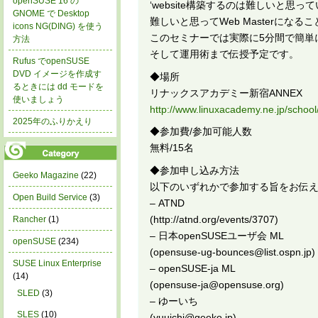
openSUSE 16 の
‘website構築するのは難しいと思っ
GNOME で Desktop
難しいと思ってWeb Masterにな
icons NG(DING) を使う
このセミナーでは実際に5分間で簡単にW
方法
そして運用術まで伝授予定です。
Rufus でopenSUSE
DVD イメージを作成す
◆場所
るときには dd モードを
リナックスアカデミー新宿ANNEX
使いましょう
http://www.linuxacademy.ne.jp/schoo
2025年のふりかえり
◆参加費/参加可能人数
無料/15名
◆参加申し込み方法
Geeko Magazine
(22)
以下のいずれかで参加する旨をお伝
Open Build Service
(3)
– ATND
(http://atnd.org/events/3707)
Rancher
(1)
– 日本openSUSEユーザ会 ML
openSUSE
(234)
(opensuse-ug-bounces@list.ospn.jp)
SUSE Linux Enterprise
– openSUSE-ja ML
(14)
(opensuse-ja@opensuse.org)
SLED
(3)
– ゆーいち
SLES
(10)
(yuuichi@geeko.jp)