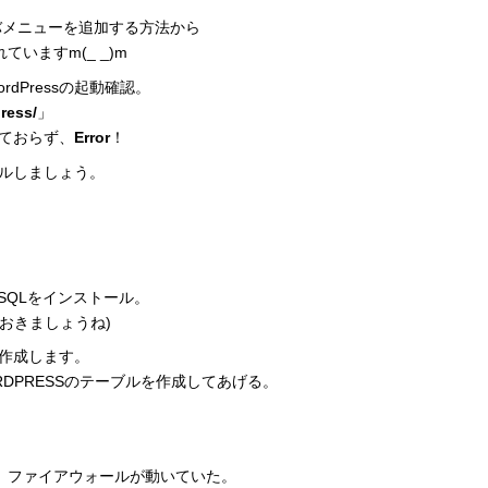
ーバメニューを追加する方法から
いますm(_ _)m
dPressの起動確認。
press/
」
れておらず、
Error
！
ルしましょう。
。
MySQLをインストール。
おきましょうね)
作成します。
RDPRESSのテーブルを作成してあげる。
たら、ファイアウォールが動いていた。