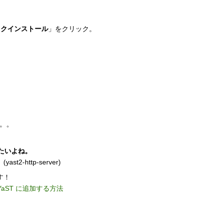
ックインストール
」をクリック。
て。。
をしたいよね。
-http-server)
す！
を YaST に追加する方法