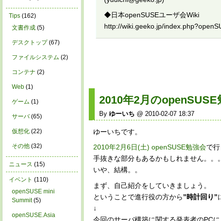
◆日本openSUSEユーザ会Wiki
Tips
(162)
http://wiki.geeko.jp/index.php?o
文書作成
(5)
デスクトップ
(67)
ファイルシステム
(2)
コンテナ
(2)
Web
(1)
2010年2月のopenSU
ゲーム
(1)
By
ゆーいち
@ 2010-02-07 18:37
サーバ
(65)
ゆーいちです。
仮想化
(22)
その他
(32)
2010年2月6日(土) openSUSE勉強会
で行
手抜きな部分もあるかもしれません。。
ニュース
(15)
いや、結構。。
イベント
(110)
まず、自己紹介をしていきましょう。
openSUSE mini
ということで進行役の方から
”時計回り”
Summit
(5)
↓
openSUSE.Asia
今回のサーバ構築に関する発表者のPCに