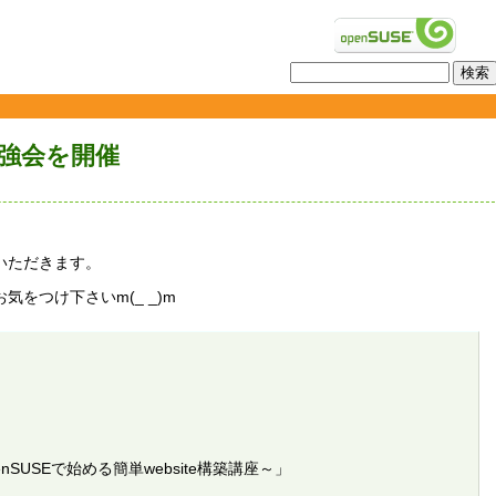
E勉強会を開催
いただきます。
をつけ下さいm(_ _)m
ing ～openSUSEで始める簡単website構築講座～」