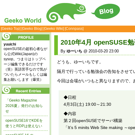
[Geeko Top]
[Geeko Blog]
[Geeko Wiki]
[Connpass]
2010年4月 openSUS
yuuichi
openSUSEの超初心者なが
By
ゆーいち
@ 2010-03-20 23:00
ら公式Wiki(Japan)の
sysop。つまりはトップペ
どうも、ゆーいちです。
ージ編集できるだけです
（笑）英語苦手なので気が
隔月で行っている勉強会の告知をさせて
ついたらメールもしくは編
集お願いします（爆笑）
今回は会場がいつもと異なりますので、お気
◆日程
「Geeko Magazine
4月3日(土) 19:00～21:30
2026夏」発行のお知ら
せ
◆内容
第２回openSUSEでサーバ構築
openSUSE16でKDEを
使うとRDPは使えない
「It’s 5 minits Web Site mak