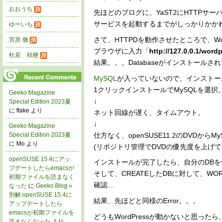
おおうち
先ほどのブログに、YaST2にHTTPサ
サービスを起動するまでがしっかりかかれて
ゆーいち
さて、HTTPDを動作させたところで、Wor
宮原 徹
ブラウザに入力「
http://127.0.0.1/word
杜若 桔梗
結果。。。Databaseがインストールさ
MySQL
が入っていないので、インストー
1クリックインストールでMySQLを選択
Geeko Magazine
↓
Special Edition 2023夏
に ftake より
ネット回線が遅く、タイムアウト。
↓
Geeko Magazine
仕方なく、openSUSE11.2のDVDから
Special Edition 2023夏
に Mo より
(リポジトリ管理でDVDの優先度を上げて
openSUSE 15.4にアッ
インストールが完了したら、自分のDBを
プデートしたらemacsが
そして、CREATEしたDBに対して、WO
初期ファイルを読まなく
確認…
なった
に
Geeko Blog »
別解:openSUSE 15.4に
結果、先ほどと同様のError。。。
アップデートしたら
emacsが初期ファイルを
どうもWordPressが動かないと思っ
読まなくなった
より