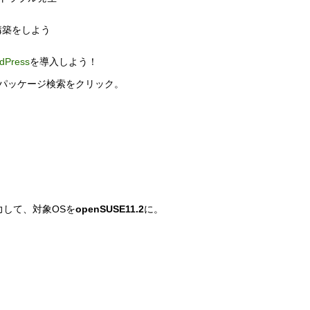
構築をしよう
dPress
を導入しよう！
パッケージ検索をクリック。
力して、対象OSを
openSUSE11.2
に。