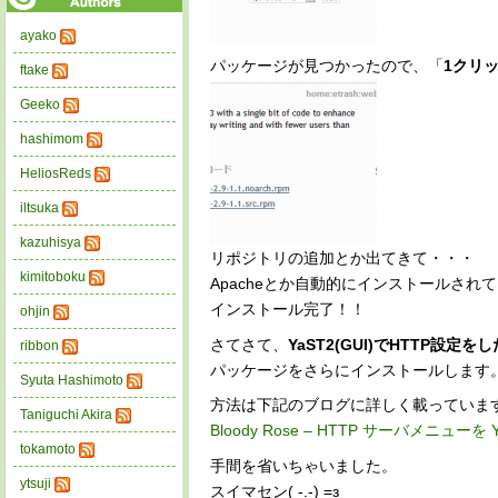
ayako
パッケージが見つかったので、「
1クリ
ftake
Geeko
hashimom
HeliosReds
iltsuka
kazuhisya
リポジトリの追加とか出てきて・・・
kimitoboku
Apacheとか自動的にインストールされ
インストール完了！！
ohjin
さてさて、
YaST2(GUI)でHTTP設定
ribbon
パッケージをさらにインストールします。(yast2
Syuta Hashimoto
方法は下記のブログに詳しく載っていま
Taniguchi Akira
Bloody Rose – HTTP サーバメニュー
tokamoto
手間を省いちゃいました。
ytsuji
スイマセン( -.-) =з