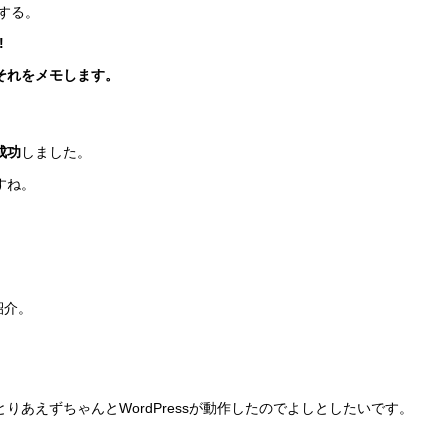
する。
!
、それをメモします。
）
成功
しました。
すね。
ご紹介。
あえずちゃんとWordPressが動作したのでよしとしたいです。