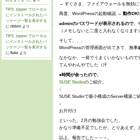
→ すぐさま、ファイアウォールを無効に
TIPS: zypper でローカル
再度、WordPressの起動確認 →
動作OK!
にインストールされたパ
ッケージ一覧を表示する
adminのパスワードが表示されるので
に ribbon より
（メモしないと二度と入れなくなります
TIPS: zypper でローカル
そして、、、
にインストールされたパ
ッケージ一覧を表示する
WordPressの管理画面が出てきて、無事
に ftake より
なかなか、一発でうまくいかないもので
てんやわんやでした（汗
●時間が余ったので、
SUSE Studio
のご紹介。
↓
SUSE Studioで最小構成のServer構築
↓
お片付け
といった、2月の勉強会でした。
かなり準備不足でしたが、とりあえず、とり
以上、報告でした～～～。