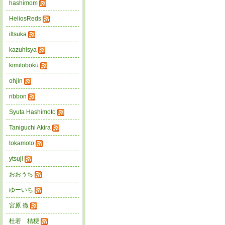
hashimom
HeliosReds
iltsuka
kazuhisya
kimitoboku
ohjin
ribbon
Syuta Hashimoto
Taniguchi Akira
tokamoto
ytsuji
おおうち
ゆーいち
宮原 徹
杜若 桔梗