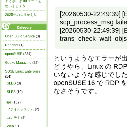
るときには dd モードを
使いましょう
[20260530-22:49:39] 
2025年のふりかえり
scp_process_msg fail
[20260530-22:49:39] 
Open Build Service
(3)
trans_check_wait_objs 
Rancher
(1)
openSUSE
(234)
というようなエラーが
Geeko Magazine
(22)
どうやら、Linux の R
SUSE Linux Enterprise
いないような感じでし
(14)
openSUSE 16 で R
SLED
(3)
なさそうです。
SLES
(10)
Tips
(162)
ファイルシステム
(2)
コンテナ
(2)
Web
(1)