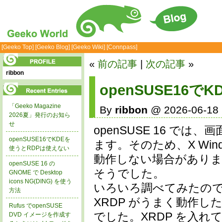
[Geeko Top]
[Geeko Blog]
[Geeko Wiki]
[Connpass]
«
前の記事
|
次の記事
»
ribbon
openSUSE16
「Geeko Magazine
By
ribbon
@ 2026-06-18 
2026夏」発行のお知ら
せ
openSUSE 16 では
openSUSE16でKDEを
ます。そのため、X Win
使うとRDPは使えない
動作しない場合があります
openSUSE 16 の
そうでした。
GNOME で Desktop
icons NG(DING) を使う
いろいろ調べてみたのですが
方法
XRDP がうまく動作し
Rufus でopenSUSE
でした。XRDP を入れ
DVD イメージを作成す