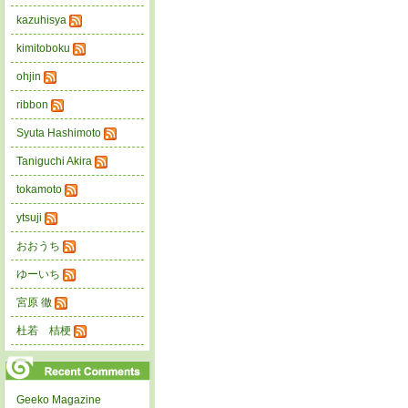
kazuhisya
kimitoboku
ohjin
ribbon
Syuta Hashimoto
Taniguchi Akira
tokamoto
ytsuji
おおうち
ゆーいち
宮原 徹
杜若 桔梗
Geeko Magazine