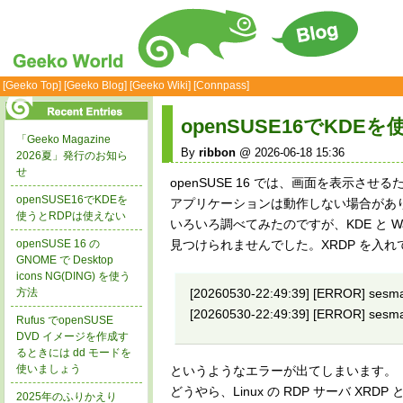
[Geeko Top]
[Geeko Blog]
[Geeko Wiki]
[Connpass]
openSUSE16でKDE
「Geeko Magazine
By
ribbon
@ 2026-06-18 15:36
2026夏」発行のお知ら
せ
openSUSE 16 では、画面を表示させるた
openSUSE16でKDEを
アプリケーションは動作しない場合があり
使うとRDPは使えない
いろいろ調べてみたのですが、KDE と Wa
openSUSE 16 の
見つけられませんでした。XRDP を入
GNOME で Desktop
icons NG(DING) を使う
方法
[20260530-22:49:39] [ERROR] sesma
[20260530-22:49:39] [ERROR] sesman
Rufus でopenSUSE
DVD イメージを作成す
るときには dd モードを
使いましょう
というようなエラーが出てしまいます。
どうやら、Linux の RDP サーバ XR
2025年のふりかえり