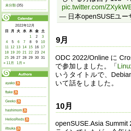
pic.twitter.com/ZXykW
未分類
(35)
— 日本openSUSEユーザ会
2022年12月
日
月
火
水
木
金
土
1
2
3
9月
4
5
6
7
8
9
10
11
12
13
14
15
16
17
18
19
20
21
22
23
24
ODC 2022/Online に Cr
25
26
27
28
29
30
31
« 11月
1月 »
で参加しました。「
Li
いうタイトルで、Debian
いて話をしました。
ayako
ftake
Geeko
10月
hashimom
HeliosReds
openSUSE.Asia S
iltsuka