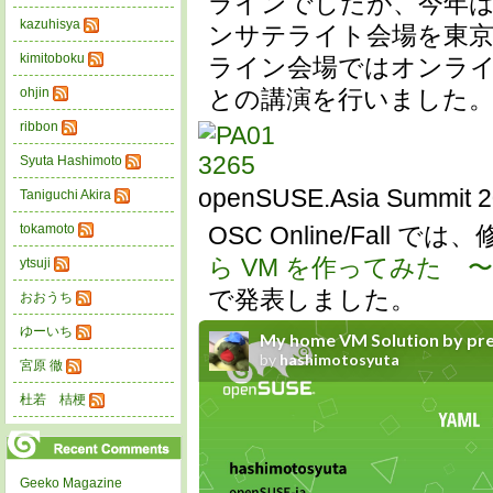
ラインでしたが、今年
kazuhisya
ンサテライト会場を東
kimitoboku
ライン会場ではオンラ
ohjin
との講演を行いました
ribbon
Syuta Hashimoto
openSUSE.Asia Summ
Taniguchi Akira
tokamoto
OSC Online/Fall 
ら VM を作ってみた 
ytsuji
で発表しました。
おおうち
ゆーいち
宮原 徹
杜若 桔梗
Geeko Magazine