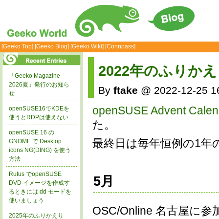
[Geeko Top]
[Geeko Blog]
[Geeko Wiki]
[Connpass]
2022年のふりか
「Geeko Magazine
2026夏」発行のお知ら
By
ftake
@ 2022-12-25 1
せ
openSUSE Advent Calen
openSUSE16でKDEを
使うとRDPは使えない
た。
openSUSE 16 の
最終日は毎年恒例の1年
GNOME で Desktop
icons NG(DING) を使う
方法
Rufus でopenSUSE
5月
DVD イメージを作成す
るときには dd モードを
使いましょう
OSC/Online 名古
2025年のふりかえり