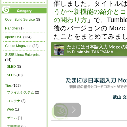
催しました。タイトル
うか〜新機能の紹介と
の関わり方
」で、Tumb
Open Build Service
(3)
後のバージョンの Moz
Rancher
(1)
たことをまとめてみま
openSUSE
(234)
Geeko Magazine
(22)
SUSE Linux Enterprise
(14)
SLED
(3)
SLES
(10)
Tips
(162)
ファイルシステム
(2)
コンテナ
(2)
Web
(1)
ゲーム
(1)
文書作成
(5)