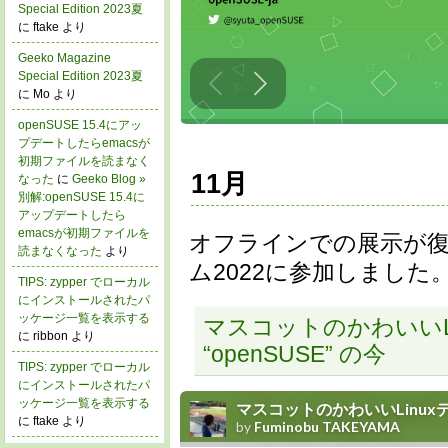
Special Edition 2023夏
に ftake より
Geeko Magazine
Special Edition 2023夏
に Mo より
openSUSE 15.4にアッ
プデートしたらemacsが
初期ファイルを読まなく
11月
なった
に
Geeko Blog »
別解:openSUSE 15.4に
アップデートしたら
emacsが初期ファイルを
オフラインでの展示が
読まなくなった
より
ム2022に参加しました
TIPS: zypper でローカル
にインストールされたパ
ッケージ一覧を表示する
マスコットのかわいいL
に ribbon より
“openSUSE” の今
TIPS: zypper でローカル
にインストールされたパ
ッケージ一覧を表示する
に ftake より