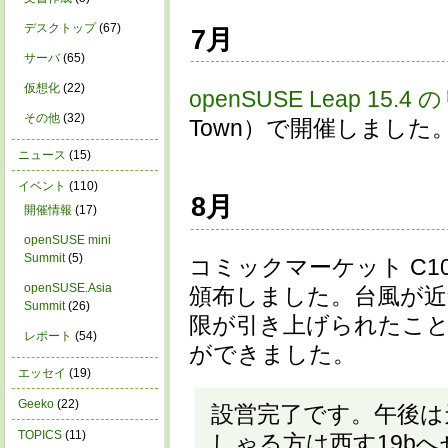
デスクトップ
(67)
7月
サーバ
(65)
仮想化
(22)
openSUSE Leap 15
その他
(32)
Town）で開催しました
ニュース
(15)
イベント
(110)
8月
開催情報
(17)
openSUSE mini
Summit
(5)
コミックマーケット C1
openSUSE.Asia
頒布しました。台風が近
Summit
(26)
限が引き上げられたこ
レポート
(54)
ができました。
エッセイ
(19)
Geeko
(22)
設営完了です。午後は
TOPICS
(11)
しゃる方は西す19b