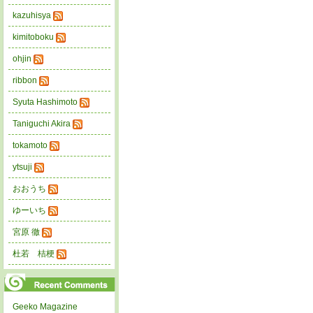
kazuhisya
kimitoboku
ohjin
ribbon
Syuta Hashimoto
Taniguchi Akira
tokamoto
ytsuji
おおうち
ゆーいち
宮原 徹
杜若 桔梗
Geeko Magazine