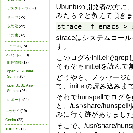
Ubuntuの開発者の方に、まず
デスクトップ
(67)
みたら？と教えて頂き
サーバ
(65)
strace -f emacs > 
仮想化
(22)
その他
(32)
straceはシステムコ
す。
ニュース
(15)
イベント
(110)
このログをinit.elで
開催情報
(17)
そもそもinit.elを読
openSUSE mini
どうやら、メッセージにあ
Summit
(5)
て、init.elの読み込
openSUSE.Asia
Summit
(26)
それでhunspellでログ
レポート
(54)
と、/usr/share/hunspell/j
エッセイ
(19)
みに行く跡がありまし
Geeko
(22)
そこで、/usr/share/hunspe
TOPICS
(11)