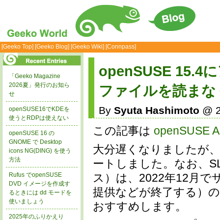
[Geeko Top]
[Geeko Blog]
[Geeko Wiki]
[Connpass]
openSUSE 15
「Geeko Magazine
2026夏」発行のお知ら
ファイルを読まな
せ
By
Syuta Hashimoto
@ 2
openSUSE16でKDEを
使うとRDPは使えない
この記事は
openSUSE Ad
openSUSE 16 の
GNOME で Desktop
大分遅くなりましたが、先
icons NG(DING) を使う
方法
ートしました。なお、SLES
ス）は、2022年12
Rufus でopenSUSE
DVD イメージを作成す
提供などが終了する）の
るときには dd モードを
使いましょう
おすすめします。
2025年のふりかえり