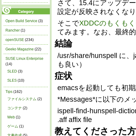
さて、15.4にアップデ
設定が反映されなくな
Open Build Service
(3)
そこで
XDDCのもくも
てみます。なお、最終
Rancher
(1)
openSUSE
(234)
結論
Geeko Magazine
(22)
/usr/share/hunspell
SUSE Linux Enterprise
も良い）
(14)
SLED
(3)
症状
SLES
(10)
emacsを起動しても初
Tips
(162)
*Messages*に以下
ファイルシステム
(2)
コンテナ
(2)
ispell-find-hunspell-dicti
Web
(1)
.aff affix file
ゲーム
(1)
教えてくださった方
文書作成
(5)