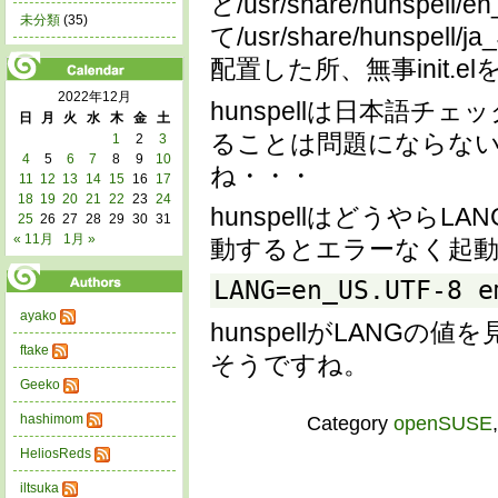
と/usr/share/hunspe
未分類
(35)
て/usr/share/hunspell/ja
配置した所、無事init.
2022年12月
hunspellは日本語
日
月
火
水
木
金
土
ることは問題にならな
1
2
3
4
5
6
7
8
9
10
ね・・・
11
12
13
14
15
16
17
18
19
20
21
22
23
24
hunspellはどうやら
25
26
27
28
29
30
31
« 11月
1月 »
動するとエラーなく起
LANG=en_US.UTF-8 
ayako
hunspellがLANG
ftake
そうですね。
Geeko
hashimom
Category
openSUSE
HeliosReds
iltsuka