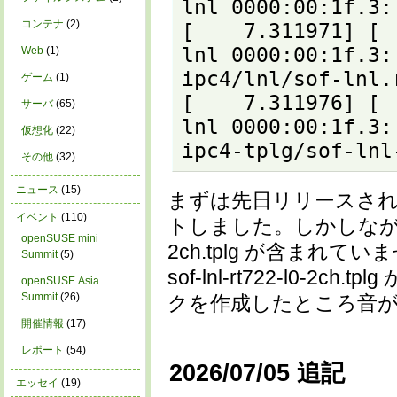
lnl 0000:00:1f.3:
コンテナ
(2)
[    7.311971] [ 
lnl 0000:00:1f.3:
Web
(1)
ipc4/lnl/sof-lnl.r
ゲーム
(1)
[    7.311976] [ 
サーバ
(65)
lnl 0000:00:1f.3:
仮想化
(22)
ipc4-tplg/sof-lnl
その他
(32)
ニュース
(15)
まずは先日リリースされた sof
イベント
(110)
トしました。しかしながら、これ
openSUSE mini
2ch.tplg が含まれていま
Summit
(5)
sof-lnl-rt722-l0-2ch.
openSUSE.Asia
Summit
(26)
クを作成したところ音
開催情報
(17)
レポート
(54)
2026/07/05 追記
エッセイ
(19)