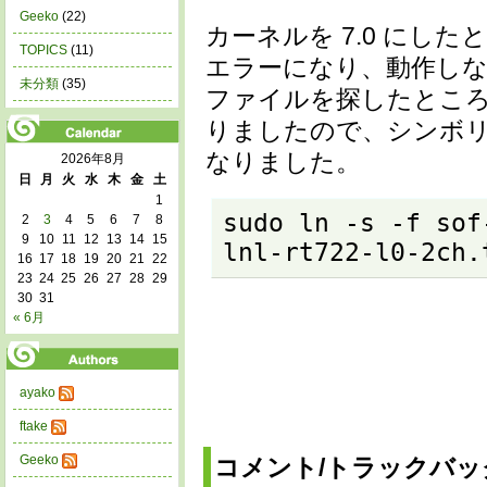
Geeko
(22)
カーネルを 7.0 にしたところ
TOPICS
(11)
エラーになり、動作し
未分類
(35)
ファイルを探したところ、１
りましたので、シンボ
なりました。
2026年8月
日
月
火
水
木
金
土
1
sudo ln -s -f sof
2
3
4
5
6
7
8
9
10
11
12
13
14
15
lnl-rt722-l0-2ch.
16
17
18
19
20
21
22
23
24
25
26
27
28
29
30
31
« 6月
ayako
ftake
Geeko
コメント/トラックバッ