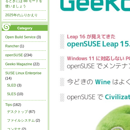
るときには dd モードを
使いましょう
2025年のふりかえり
Open Build Service
(3)
Rancher
(1)
openSUSE
(234)
Geeko Magazine
(22)
SUSE Linux Enterprise
(14)
SLED
(3)
SLES
(10)
Tips
(162)
デスクトップ
(67)
ファイルシステム
(2)
コンテナ
(2)