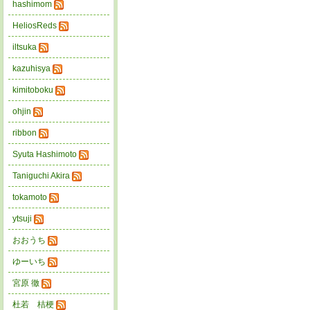
hashimom
HeliosReds
iltsuka
kazuhisya
kimitoboku
ohjin
ribbon
Syuta Hashimoto
Taniguchi Akira
tokamoto
ytsuji
おおうち
ゆーいち
宮原 徹
杜若 桔梗