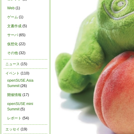
Web
(1)
ゲーム
(1)
文書作成
(5)
サーバ
(65)
仮想化
(22)
その他
(32)
ニュース
(15)
イベント
(110)
openSUSE.Asia
Summit
(26)
開催情報
(17)
openSUSE mini
Summit
(5)
レポート
(54)
エッセイ
(19)