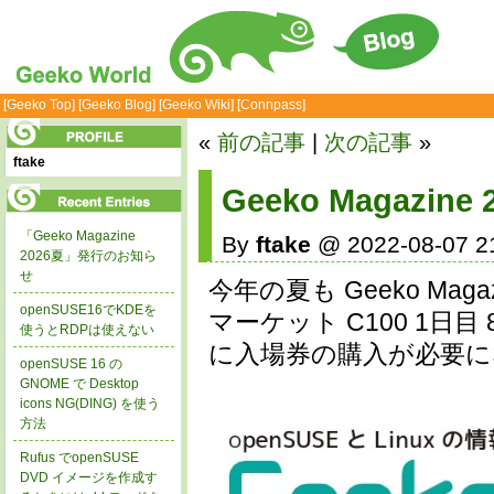
[Geeko Top]
[Geeko Blog]
[Geeko Wiki]
[Connpass]
«
前の記事
|
次の記事
»
ftake
Geeko Magazine 
「Geeko Magazine
By
ftake
@ 2022-08-07 2
2026夏」発行のお知ら
せ
今年の夏も Geeko M
openSUSE16でKDEを
マーケット C100 1日目
使うとRDPは使えない
に入場券の購入が必要に
openSUSE 16 の
GNOME で Desktop
icons NG(DING) を使う
方法
Rufus でopenSUSE
DVD イメージを作成す