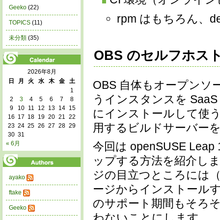
Geeko
(22)
rpm はもちろん、
TOPICS
(11)
未分類
(35)
OBS のセルフホス
2026年8月
日
月
火
水
木
金
土
OBS 自体もオープンソー
1
うインスタンスを Saa
2
3
4
5
6
7
8
9
10
11
12
13
14
15
にインストールして使
16
17
18
19
20
21
22
用するビルドサーバー
23
24
25
26
27
28
29
30
31
今回は openSUSE Le
« 6月
ップする方法を紹介し
ジの目立つところには（202
ayako
ージからインストールす
ftake
のサポート期間もそろ
Geeko
わないことにします。