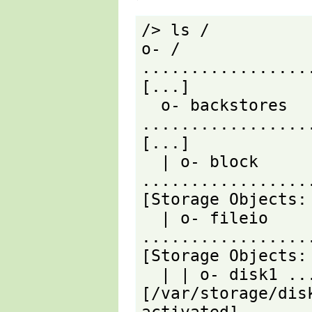
/> ls /

o- / 
.................
[...]

  o- backstores 
.................
[...]

  | o- block 
.................
[Storage Objects: 
  | o- fileio 
.................
[Storage Objects: 
  | | o- disk1 ..................... 
[/var/storage/dis