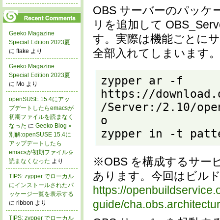
OBS サーバーのパッ
リを追加して OBS_Se
Geeko Magazine
す。実際は機能ごとに
Special Edition 2023夏
全部入れてしまいます
に ftake より
Geeko Magazine
Special Edition 2023夏
zypper ar -f 
に Mo より
https://download.
openSUSE 15.4にアッ
/Server:/2.10/ope
プデートしたらemacsが
初期ファイルを読まなく
o

なった
に
Geeko Blog »
zypper in -t patt
別解:openSUSE 15.4に
アップデートしたら
emacsが初期ファイルを
※OBS を構成するサ
読まなくなった
より
あります。今回はビル
TIPS: zypper でローカル
にインストールされたパ
https://openbuildservice
ッケージ一覧を表示する
guide/cha.obs.architectu
に ribbon より
TIPS: zypper でローカル