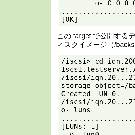
        o- 0.0.0.0:3260 
.................
[OK]
この target で公開す
ィスクイメージ（/backsto
/iscsi> cd iqn.20
iscsi.testserver.
/iscsi/iqn.20...21
storage_object=/b
Created LUN 0.

/iscsi/iqn.20...21
o- luns 
.................
[LUNs: 1]

  o- lun0 ....................... [fileio/disk1 