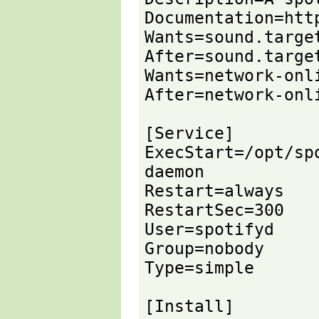
Documentation=htt
Wants=sound.target
After=sound.target
Wants=network-onl
After=network-onli
[Service]

ExecStart=/opt/sp
daemon

Restart=always

RestartSec=300

User=spotifyd

Group=nobody

Type=simple

[Install]
