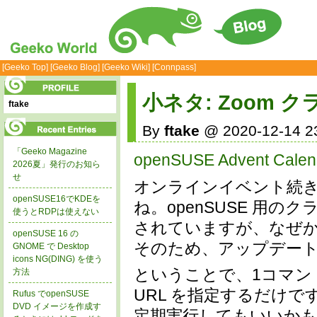
[Geeko Top]
[Geeko Blog]
[Geeko Wiki]
[Connpass]
小ネタ: Zoom
ftake
By
ftake
@ 2020-12-14 2
「Geeko Magazine
openSUSE Advent Calen
2026夏」発行のお知ら
せ
オンラインイベント続きで
openSUSE16でKDEを
ね。openSUSE 用の
使うとRDPは使えない
されていますが、なぜ
openSUSE 16 の
そのため、アップデー
GNOME で Desktop
icons NG(DING) を使う
ということで、1コマンド
方法
URL を指定するだけです。
Rufus でopenSUSE
DVD イメージを作成す
定期実行してもいいか