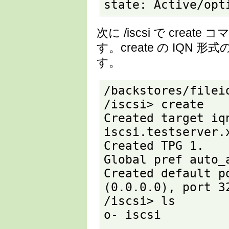
state: Active/opt
次に /iscsi で creat
す。create の IQN
す。
/backstores/fileio
/iscsi> create

Created target iq
iscsi.testserver.
Created TPG 1.

Global pref auto_
Created default p
(0.0.0.0), port 32
/iscsi> ls

o- iscsi 
.................