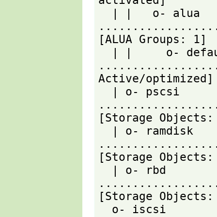
activated]

  | |   o- alua 
.................
[ALUA Groups: 1]

  | |     o- default_tg_pt_gp 
.................
Active/optimized]

  | o- pscsi 
.................
[Storage Objects: 
  | o- ramdisk 
.................
[Storage Objects: 
  | o- rbd 
.................
[Storage Objects: 
  o- iscsi 