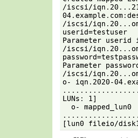
/iscsi/iqn.20...2
04.example.com:des
/iscsi/iqn.20...o
userid=testuser

Parameter userid i
/iscsi/iqn.20...o
password=testpassw
Parameter passwor
/iscsi/iqn.20...om
o- iqn.2020-04.exa
.................
LUNs: 1]

  o- mapped_lun0 
.................
[lun0 fileio/disk