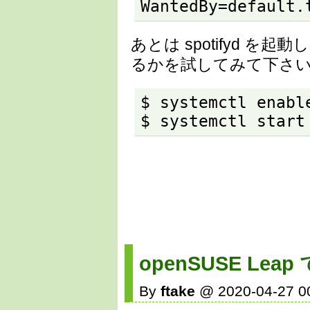
WantedBy=default.
あとは spotifyd 
るかを試してみて下さ
$ systemctl enabl
$ systemctl start
openSUSE Leap
By
ftake
@ 2020-04-27 0