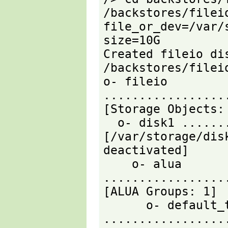
/backstores/fileio
file_or_dev=/var/
size=10G

Created fileio di
/backstores/fileio
o- fileio 
.................
[Storage Objects: 
  o- disk1 ....................... 
[/var/storage/dis
deactivated]

    o- alua 
.................
[ALUA Groups: 1]

      o- default_tg_pt_gp 
.................