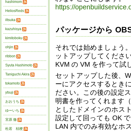
hashimom
https://openbuildservice
HeliosReds
iltsuka
パッケージから OB
kazuhisya
kimitoboku
それでは始めましょう。ope
ohjin
ットアップしてください。私
ribbon
KVM の VM を作って
Syuta Hashimoto
セットアップした後、We
Taniguchi Akira
ーにアクセスするとき
tokamoto
ださい。この後の設定
ytsuji
明書を作ってくれます
おおうち
としたドメインのホスト名でも
ゆーいち
設定して回っても OK です
宮原 徹
LAN 内でのみ有効な
杜若 桔梗