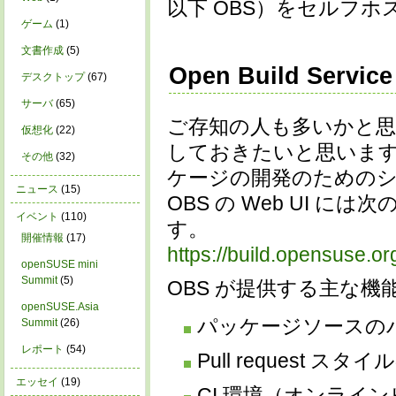
以下 OBS）をセルフ
ゲーム
(1)
文書作成
(5)
Open Build Service
デスクトップ
(67)
サーバ
(65)
ご存知の人も多いかと思
仮想化
(22)
しておきたいと思います。O
その他
(32)
ケージの開発のためのシス
ニュース
(15)
OBS の Web UI 
イベント
(110)
す。
開催情報
(17)
https://build.opensuse.or
openSUSE mini
Summit
(5)
OBS が提供する主な機
openSUSE.Asia
パッケージソースの
Summit
(26)
レポート
(54)
Pull request
エッセイ
(19)
CI 環境（オンライ