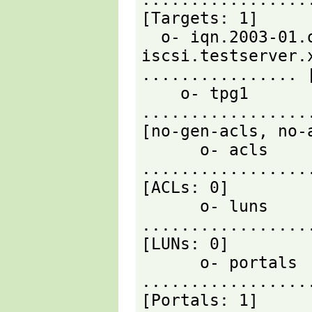
[Targets: 1]

  o- iqn.2003-01.org.linux-
iscsi.testserver.
................ [
    o- tpg1 
.................
[no-gen-acls, no-a
      o- acls 
.................
[ACLs: 0]

      o- luns 
.................
[LUNs: 0]

      o- portals 
.................
[Portals: 1]
