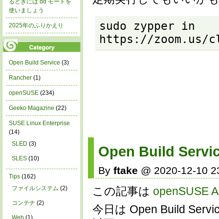
るときには dd モードを
使いましょう
sudo zypper in 
2025年のふりかえり
https://zoom.us/c
Open Build Service
(3)
Rancher
(1)
openSUSE
(234)
Geeko Magazine
(22)
SUSE Linux Enterprise
(14)
SLED
(3)
Open Build S
SLES
(10)
By
ftake
@ 2020-12-10 2
Tips
(162)
この記事は
openSUSE Ad
ファイルシステム
(2)
コンテナ
(2)
今日は Open Build
Web
(1)