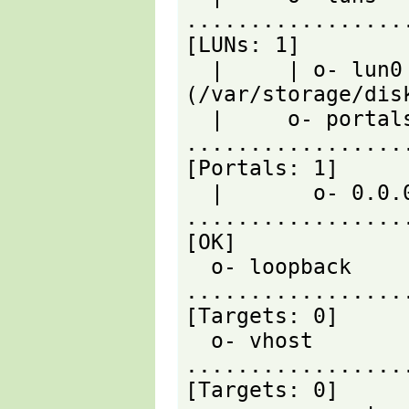
.................
[LUNs: 1]

  |     | o- lun0 ............... [fileio/disk1 
(/var/storage/dis
  |     o- portals 
.................
[Portals: 1]

  |       o- 0.0.0.0:3260 
.................
[OK]

  o- loopback 
.................
[Targets: 0]

  o- vhost 
.................
[Targets: 0]
