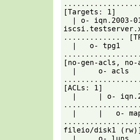
.................
[Targets: 1]

  | o- iqn.2003-01.org.linux-
iscsi.testserver.
.............. [TP
  |   o- tpg1 
.................
[no-gen-acls, no-a
  |     o- acls 
.................
[ACLs: 1]

  |     | o- iqn.2020-04.example.com:desktop-pc 
.................
  |     |   o- mapped_lun0 
.................
fileio/disk1 (rw)]
  |     o- luns 