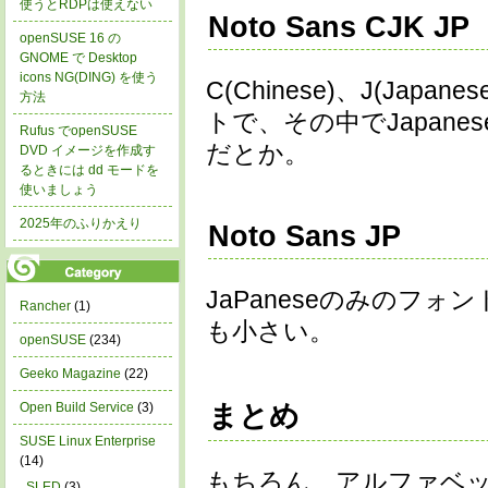
使うとRDPは使えない
Noto Sans CJK JP
openSUSE 16 の
GNOME で Desktop
icons NG(DING) を使う
C(Chinese)、J(Jap
方法
トで、その中でJapan
Rufus でopenSUSE
だとか。
DVD イメージを作成す
るときには dd モードを
使いましょう
2025年のふりかえり
Noto Sans JP
JaPaneseのみのフ
Rancher
(1)
も小さい。
openSUSE
(234)
Geeko Magazine
(22)
まとめ
Open Build Service
(3)
SUSE Linux Enterprise
(14)
もちろん、アルファベット
SLED
(3)