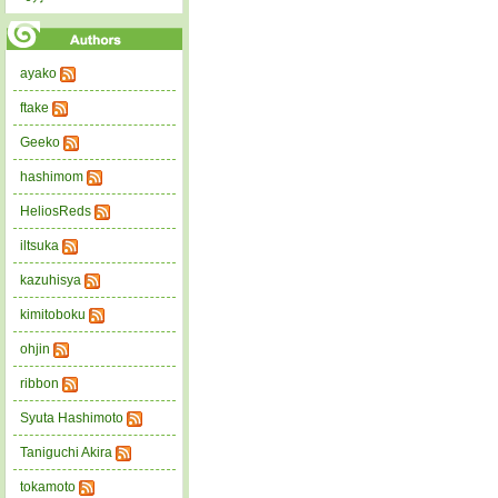
ayako
ftake
Geeko
hashimom
HeliosReds
iltsuka
kazuhisya
kimitoboku
ohjin
ribbon
Syuta Hashimoto
Taniguchi Akira
tokamoto