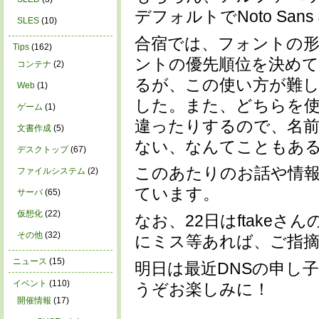
デフォルトでNoto Sa
SLES
(10)
合宿では、フォントの
Tips
(162)
ントの優先順位を決めている
コンテナ
(2)
るが、この使い方が難
Web
(1)
した。また、どちらを
ゲーム
(1)
違ったりするので、名
文書作成
(5)
ない、なんてこともあ
デスクトップ
(67)
このあたりのお話や情
ファイルシステム
(2)
ています。
サーバ
(65)
仮想化
(22)
なお、22日はftake
その他
(32)
にミス等あれば、ご指
ニュース
(15)
明日は最近DNSの申し子
イベント
(110)
うぞお楽しみに！
開催情報
(17)