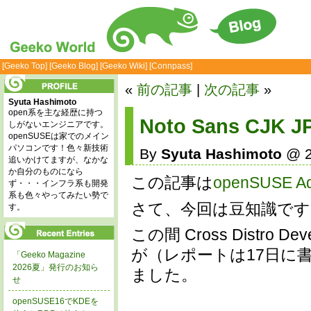
[Geeko Top]
[Geeko Blog]
[Geeko Wiki]
[Connpass]
«
前の記事
|
次の記事
»
Syuta Hashimoto
open系を主な経歴に持つ
Noto Sans CJK
しがないエンジニアです。
openSUSEは家でのメイン
パソコンです！色々新技術
By
Syuta Hashimoto
@ 2
追いかけてますが、なかな
か自分のものになら
この記事は
openSUSE Ad
ず・・・インフラ系も開発
系も色々やってみたい勢で
さて、今回は豆知識です
す。
この間 Cross Distro
が（レポートは17日に
「Geeko Magazine
2026夏」発行のお知ら
ました。
せ
openSUSE16でKDEを