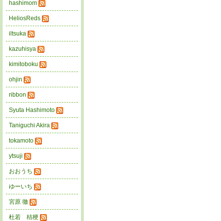
hashimom
HeliosReds
iltsuka
kazuhisya
kimitoboku
ohjin
ribbon
Syuta Hashimoto
Taniguchi Akira
tokamoto
ytsuji
おおうち
ゆーいち
宮原 徹
杜若 桔梗