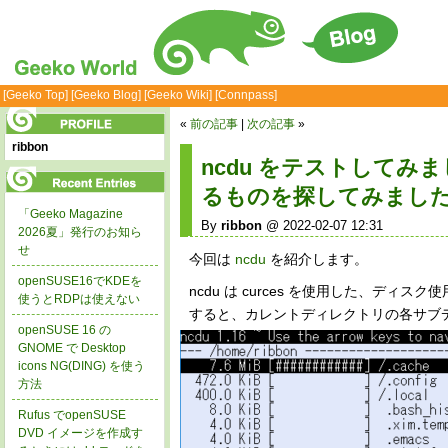
[Geeko Top]
[Geeko Blog]
[Geeko Wiki]
[Connpass]
«
前の記事
|
次の記事
»
ribbon
ncdu をテストしてみま
るものを探してみました
「Geeko Magazine
By
ribbon
@ 2022-02-07 12:31
2026夏」発行のお知ら
せ
今回は
ncdu
を紹介します。
openSUSE16でKDEを
ncdu は curces を使用した、ディス
使うとRDPは使えない
すると、カレントディレクトリの各サブ
openSUSE 16 の
GNOME で Desktop
icons NG(DING) を使う
方法
Rufus でopenSUSE
DVD イメージを作成す