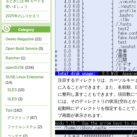
るときには dd モードを
使いましょう
2025年のふりかえり
Geeko Magazine
(22)
Open Build Service
(3)
Rancher
(1)
openSUSE
(234)
SUSE Linux Enterprise
注目するディレクトリは、カーソルキーまたは
(14)
に入ることができます。また、名前順、日
SLES
(10)
に整列し直すこともできます。項目数に
SLED
(3)
には、そのディレクトリの状況(空白とか
起動時にディレクトリを指定することで
Tips
(162)
プ画面が表示されます。
デスクトップ
(67)
ファイルシステム
(2)
コンテナ
(2)