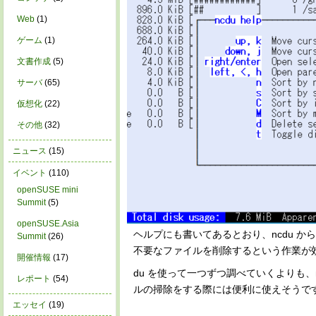
Web
(1)
ゲーム
(1)
文書作成
(5)
サーバ
(65)
仮想化
(22)
その他
(32)
ニュース
(15)
イベント
(110)
openSUSE mini
Summit
(5)
openSUSE.Asia
ヘルプにも書いてあるとおり、ncdu 
Summit
(26)
不要なファイルを削除するという作業が
開催情報
(17)
du を使って一つずつ調べていくよりも、
レポート
(54)
ルの掃除をする際には便利に使えそうで
エッセイ
(19)