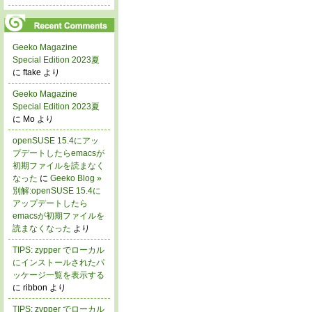
Geeko Magazine
Special Edition 2023夏
に ftake より
Geeko Magazine
Special Edition 2023夏
に Mo より
openSUSE 15.4にアッ
プデートしたらemacsが
初期ファイルを読まなく
なった
に
Geeko Blog »
別解:openSUSE 15.4に
アップデートしたら
emacsが初期ファイルを
読まなくなった
より
TIPS: zypper でローカル
にインストールされたパ
ッケージ一覧を表示する
に ribbon より
TIPS: zypper でローカル