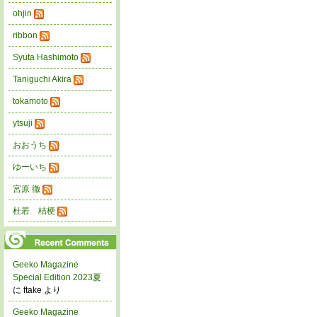
ohjin
ribbon
Syuta Hashimoto
Taniguchi Akira
tokamoto
ytsuji
おおうち
ゆーいち
宮原 徹
杜若 桔梗
Geeko Magazine
Special Edition 2023夏
に ftake より
Geeko Magazine