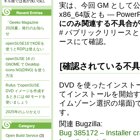
キル面では底が浅い(笑)。
実は、今回 GM として
x86_64版とも — Pow
にのみ関連する不具合
「Geeko Magazine
2026夏」発行のお知ら
# パブリックリリースと
せ
ースにて確認。
openSUSE16でKDEを
使うとRDPは使えない
openSUSE 16 の
[確認されている不具
GNOME で Desktop
icons NG(DING) を使う
方法
DVD を使ったインス
Rufus でopenSUSE
DVD イメージを作成す
てインストールを開始す
るときには dd モードを
イムゾーン選択の場面)で
使いましょう
す。
2025年のふりかえり
関連 Bugzilla:
Bug 385172 – Installer c
Open Build Service
(3)