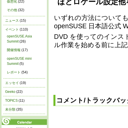
ほどロケール設定他
仮想化
(22)
その他
(32)
いずれの方法について
ニュース
(15)
openSUSE 日本語公式 Wi
イベント
(110)
DVD を使ってのイン
openSUSE.Asia
Summit
(26)
ル作業を始める前に上
開催情報
(17)
openSUSE mini
Summit
(5)
レポート
(54)
エッセイ
(19)
Geeko
(22)
コメント/トラックバッ
TOPICS
(11)
未分類
(35)