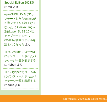
Special Edition 2023夏
に Mo より
openSUSE 15.4にアッ
プデートしたらemacsが
初期ファイルを読まなく
なった
に
Geeko Blog »
別解:openSUSE 15.4に
アップデートしたら
emacsが初期ファイルを
読まなくなった
より
TIPS: zypper でローカル
にインストールされたパ
ッケージ一覧を表示する
に ribbon より
TIPS: zypper でローカル
にインストールされたパ
ッケージ一覧を表示する
に ftake より
Copyright (C) 2008-2021 Geeko World. A