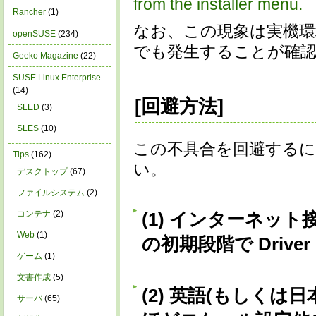
from the installer menu.
Rancher
(1)
なお、この現象は実機環
openSUSE
(234)
でも発生することが確
Geeko Magazine
(22)
SUSE Linux Enterprise
(14)
[回避方法
]
SLED
(3)
SLES
(10)
この不具合を回避する
Tips
(162)
い。
デスクトップ
(67)
ファイルシステム
(2)
コンテナ
(2)
(1) インターネッ
Web
(1)
の初期段階で Driver
ゲーム
(1)
文書作成
(5)
(2) 英語(もしく
サーバ
(65)