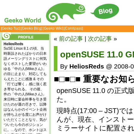
[Geeko Top]
[Geeko Blog]
[Geeko Wiki]
[Connpass]
«
前の記事
|
次の記事
»
HeliosReds
SuSE Linux 8.1 の頃、当
openSUSE 11
時新設されたばかりの日本
語メーリングリストに何気
なくポストした要望がいわ
By
HeliosReds
@ 2008-0
ゆる「中の人(Mikeさん)」
の目に止まり、対応しても
■□■
□■
重要なお知らせ
らえたことに感激 & その
「打てば響く」感に強く惹
openSUSE 11.0 
き寄せられる。 その後、
件の「中の人(Mikeさん)」
た。
来日時に宴会幹事を引き受
けたのが運の尽きで、以降
現時点(17:00 – J
はなんらかのイベント企画
が持ち上がる度にお声がけ
んが、現在、インストー
いただくこととなり、気が
ついたら今のポジション
ミラーサイトに配置さ
に。…なので、ホントはス