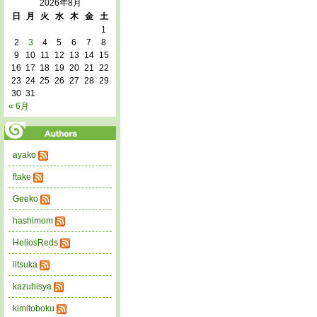
2026年8月
日
月
火
水
木
金
土
1
2
3
4
5
6
7
8
9
10
11
12
13
14
15
16
17
18
19
20
21
22
23
24
25
26
27
28
29
30
31
« 6月
ayako
ftake
Geeko
hashimom
HeliosReds
iltsuka
kazuhisya
kimitoboku