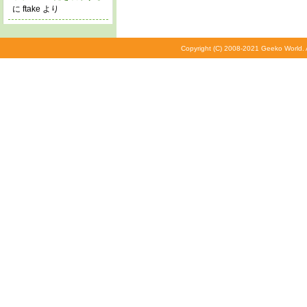
に ftake より
Copyright (C) 2008-2021 Geeko World. A