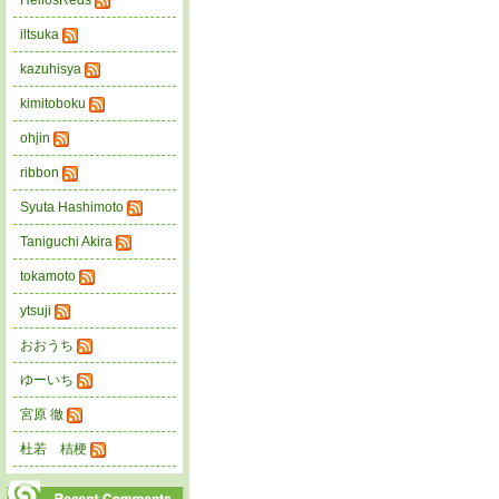
HeliosReds
iltsuka
kazuhisya
kimitoboku
ohjin
ribbon
Syuta Hashimoto
Taniguchi Akira
tokamoto
ytsuji
おおうち
ゆーいち
宮原 徹
杜若 桔梗