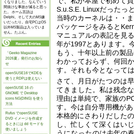
で、私が本屋で初めて買
くなりました、なんていう
間抜けな事故が減ると思っ
S.u.S.E. Linuxだ
た。 ホーム言語は
当時のカーネルは・・ま
Delphi。そして大のMS嫌
いだったり。自宅PCはOS
パッケージをみるとKerne
以外MS製品は入っていま
せん。たぶん。
マニュアルの表記を見ると
年が1997とあります。
もう、十年以上前の製品
「Geeko Magazine
2026夏」発行のお知ら
わかっておらず、何回かW
せ
す。それも今となって
openSUSE16でKDEを
使うとRDPは使えない
さて、月日がたつのは早
openSUSE 16 の
てきました。私は残念な
GNOME で Desktop
理由は単純で、家族のP
icons NG(DING) を使う
方法
す。今は自分専用機が
Rufus でopenSUSE
本格的にさわりだしたの
DVD イメージを作成す
し、忙しくて深くはい
るときには dd モードを
使いましょう
うになったのは去年の春