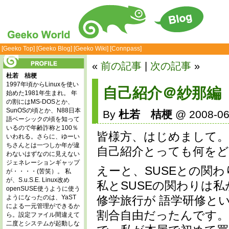
[Geeko Top]
[Geeko Blog]
[Geeko Wiki]
[Connpass]
«
前の記事
|
次の記事
»
杜若 桔梗
1997年頃からLinuxを使い
自己紹介＠紗那編
始めた1981年生まれ。 年
の割にはMS-DOSとか、
SunOSの頃とか、N88日本
By
杜若 桔梗
@ 2008-06
語ベーシックの頃を知って
いるので年齢詐称と100％
皆様方、はじめまして。
いわれる。さらに、ゆーい
ちさんとは一つしか年が違
自己紹介とっても何を
わないはずなのに見えない
ジェネレーションギャップ
えーと、SUSEとの関
が・・・・(苦笑）。 私
が、S.u.S.E. Linux改め
私とSUSEの関わりは
openSUSE使うように使う
修学旅行が 語学研修と
ようになったのは、YaST
による一元管理ができるか
割合自由だったんです。
ら。設定ファイル間違えて
二度とシステムが起動しな