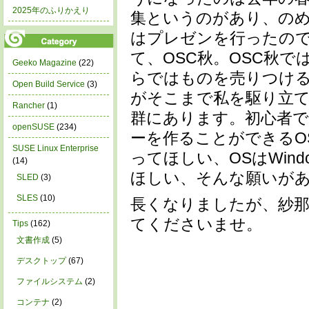
2025年のふりかえり
集というのがあり、のめり込
はプレゼンを行ったの
て、OSC秋。OSC秋
Geeko Magazine
(22)
らではものを売りつけ
Open Build Service
(3)
がそこまで私を駆り立
Rancher
(1)
群にあります。初心者
openSUSE
(234)
ーを作ることができるO
SUSE Linux Enterprise
ってほしい、OSはWin
(14)
ほしい、そんな願いが
SLED
(3)
SLES
(10)
長くなりましたが、紗
てくださいませ。
Tips
(162)
文書作成
(5)
デスクトップ
(67)
ファイルシステム
(2)
コンテナ
(2)