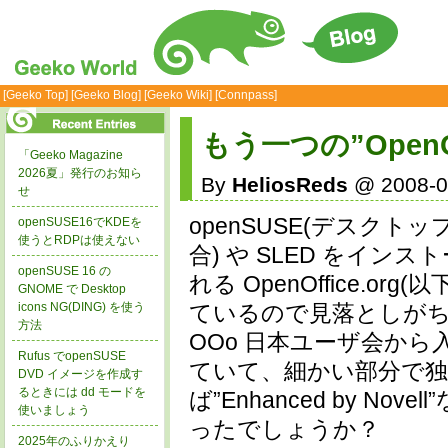
[Geeko Top]
[Geeko Blog]
[Geeko Wiki]
[Connpass]
もう一つの”OpenOff
「Geeko Magazine
2026夏」発行のお知ら
By
HeliosReds
@ 2008-0
せ
openSUSE(デスクトッ
openSUSE16でKDEを
使うとRDPは使えない
合) や SLED をイ
openSUSE 16 の
れる OpenOffice.o
GNOME で Desktop
icons NG(DING) を使う
ているので見落としがち
方法
OOo 日本ユーザ会か
Rufus でopenSUSE
ていて、細かい部分で
DVD イメージを作成す
るときには dd モードを
ば”Enhanced by 
使いましょう
ったでしょうか？
2025年のふりかえり