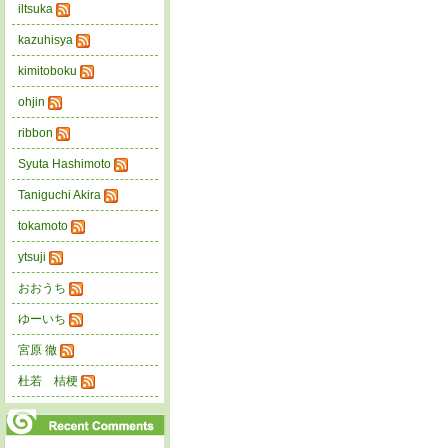
iltsuka
kazuhisya
kimitoboku
ohjin
ribbon
Syuta Hashimoto
Taniguchi Akira
tokamoto
ytsuji
おおうち
ゆーいち
宮原 徹
杜若 桔梗