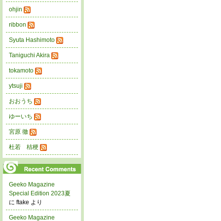
ohjin
ribbon
Syuta Hashimoto
Taniguchi Akira
tokamoto
ytsuji
おおうち
ゆーいち
宮原 徹
杜若 桔梗
Geeko Magazine
Special Edition 2023夏
に ftake より
Geeko Magazine