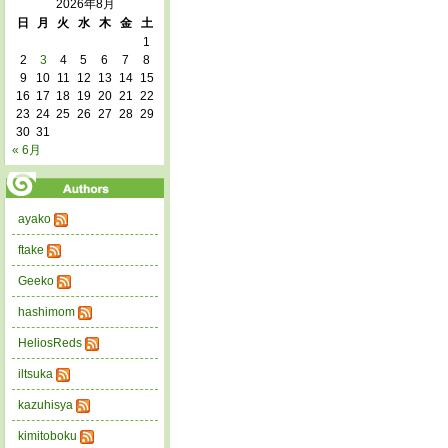
2026年8月
日
月
火
水
木
金
土
1
2
3
4
5
6
7
8
9
10
11
12
13
14
15
16
17
18
19
20
21
22
23
24
25
26
27
28
29
30
31
« 6月
ayako
ftake
Geeko
hashimom
HeliosReds
iltsuka
kazuhisya
kimitoboku