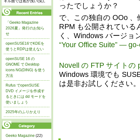
キル面では底が浅い(笑)。
ったでしょうか？
で、この独自の OOo
「Geeko Magazine
RPM も公開されているん
2026夏」発行のお知ら
く、Windows バー
せ
“Your Office Suite” — go
openSUSE16でKDEを
使うとRDPは使えない
openSUSE 16 の
Novell の FTP サイトの p
GNOME で Desktop
icons NG(DING) を使う
Windows 環境でも S
方法
は是非お試しください
Rufus でopenSUSE
DVD イメージを作成す
るときには dd モードを
使いましょう
2025年のふりかえり
Geeko Magazine
(22)