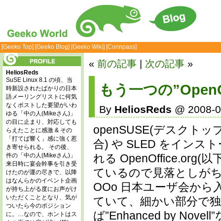
[Geeko Top]
[Geeko Blog]
[Geeko Wiki]
[Connpass]
«
前の記事
|
次の記事
»
HeliosReds
SuSE Linux 8.1 の頃、当
もう一つの”OpenOff
時新設されたばかりの日本
語メーリングリストに何気
なくポストした要望がいわ
By
HeliosReds
@ 2008-0
ゆる「中の人(Mikeさん)」
の目に止まり、対応しても
openSUSE(デスクトッ
らえたことに感激 & その
「打てば響く」感に強く惹
合) や SLED をイ
き寄せられる。 その後、
件の「中の人(Mikeさん)」
れる OpenOffice.o
来日時に宴会幹事を引き受
ているので見落としがち
けたのが運の尽きで、以降
はなんらかのイベント企画
OOo 日本ユーザ会か
が持ち上がる度にお声がけ
いただくこととなり、気が
ていて、細かい部分で
ついたら今のポジション
ば”Enhanced by 
に。…なので、ホントはス