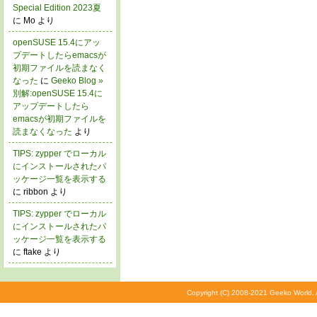
Special Edition 2023夏
に Mo より
openSUSE 15.4にアッ
プデートしたらemacsが
初期ファイルを読まなく
なった
に
Geeko Blog »
別解:openSUSE 15.4に
アップデートしたら
emacsが初期ファイルを
読まなくなった
より
TIPS: zypper でローカル
にインストールされたパ
ッケージ一覧を表示する
に ribbon より
TIPS: zypper でローカル
にインストールされたパ
ッケージ一覧を表示する
に ftake より
Copyright (C) 2008-2021 Geeko World. A