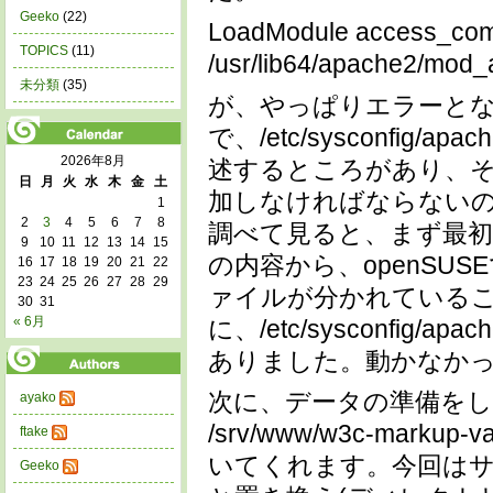
Geeko
(22)
LoadModule access_co
TOPICS
(11)
/usr/lib64/apache2/mod
未分類
(35)
が、やっぱりエラーと
で、/etc/sysconfi
2026年8月
述するところがあり、そこに
日
月
火
水
木
金
土
加しなければならない
1
2
3
4
5
6
7
8
調べて見ると、まず最初に見るフ
9
10
11
12
13
14
15
の内容から、openSUS
16
17
18
19
20
21
22
23
24
25
26
27
28
29
ァイルが分かれている
30
31
« 6月
に、/etc/sysconfi
ありました。動かなか
次に、データの準備をします。w3
ayako
/srv/www/w3c-mark
ftake
いてくれます。今回はサク
Geeko