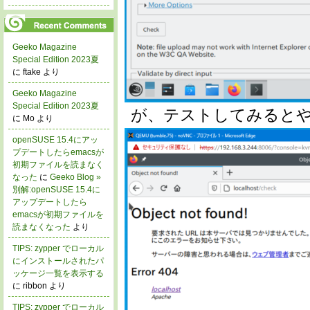
Geeko Magazine
Special Edition 2023夏
に ftake より
Geeko Magazine
Special Edition 2023夏
が、テストしてみると
に Mo より
openSUSE 15.4にアッ
プデートしたらemacsが
初期ファイルを読まなく
なった
に
Geeko Blog »
別解:openSUSE 15.4に
アップデートしたら
emacsが初期ファイルを
読まなくなった
より
TIPS: zypper でローカル
にインストールされたパ
ッケージ一覧を表示する
に ribbon より
TIPS: zypper でローカル