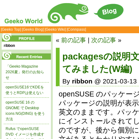
[Geeko Top]
[Geeko Blog]
[Geeko Wiki]
[Connpass]
«
前の記事
|
次の記事
»
ribbon
packagesの
てみました(W編)
「Geeko Magazine
2026夏」発行のお知ら
せ
By
ribbon
@ 2021-03-13 
openSUSE16でKDEを
openSUSE のパッケ
使うとRDPは使えない
パッケージの説明が表
openSUSE 16 の
GNOME で Desktop
英文のままです。パッケ
icons NG(DING) を使う
方法
にインストールされて
のですが、後から個別に
Rufus でopenSUSE
DVD イメージを作成す