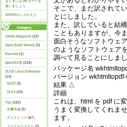
文があるとわかりやす
るときには dd モードを
使いましょう
そこで、まだ訳されて
2025年のふりかえり
とにしました。
また、訳していると結
こともありますが、今
Geeko Magazine
(22)
面白そうなソフトウェ
Open Build Service
(3)
のようなソフトウェア
Rancher
(1)
調べて見ることにしま
openSUSE
(234)
パッケージ名 wkhtmltopd
SUSE Linux Enterprise
バージョン wkhtmltopdf-0.
(14)
結果 △
SLED
(3)
詳細
SLES
(10)
これは、html を pd
Tips
(162)
うまく変換してくれま
文書作成
(5)
ます。
デスクトップ
(67)
ファイルシステム
(2)