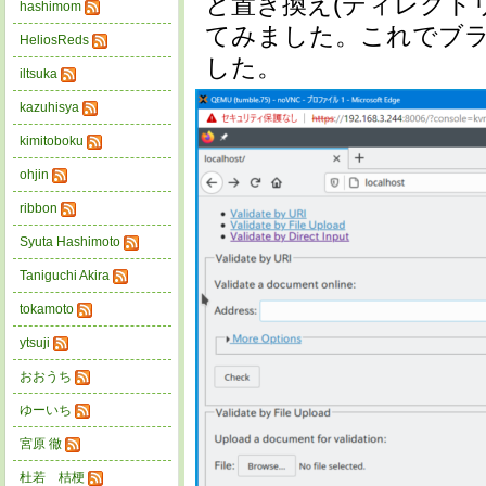
と置き換え(ディレクト
hashimom
てみました。これでブ
HeliosReds
した。
iltsuka
kazuhisya
kimitoboku
ohjin
ribbon
Syuta Hashimoto
Taniguchi Akira
tokamoto
ytsuji
おおうち
ゆーいち
宮原 徹
杜若 桔梗