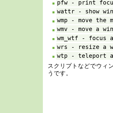
pfw - print foc
wattr - show wi
wmp - move the 
wmv - move a wi
wm_wtf - focus 
wrs - resize a 
wtp - teleport 
スクリプトなどでウィ
うです。