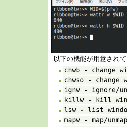
以下の機能が用意されて
chwb - change w
chwso - change 
ignw - ignore/u
killw - kill wi
lsw - list wind
mapw - map/unma