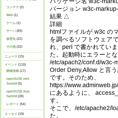
パッケージ名 w3c-markup-
コンテナ
(2)
バージョン w3c-markup-val
結果 △
Web
(1)
詳細
ゲーム
(1)
htmlファイルが w3
サーバ
(65)
を調べるソフトウェアです。
仮想化
(22)
れ、perl で書かれて
その他
(32)
た。起動時にエラーと
ニュース
(15)
/etc/apach2/conf.d/w3
イベント
(110)
Order Deny,Allo
開催情報
(17)
です。そのため、
openSUSE mini
Summit
(5)
https://www.adminweb.jp
にあるように、 access_
openSUSE.Asia
Summit
(26)
す。
レポート
(54)
そこで、/etc/apache2/
エッセイ
(19)
た。