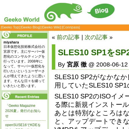
[Geeko Top]
[Geeko Blog]
[Geeko Wiki]
[Connpass]
«
前の記事
|
次の記事
»
miyahara
日本仮想化技術株式会社の
SLES10 SP1
宮原です。主にサーバー仮
想化のコンサルティングを
行っています。2008年に
By
宮原 徹
@ 2008-06-12 
なって、サーバー仮想化を
行いたいというユーザーさ
SLES10 SP2がな
んが増えてきたように思い
ます。そんな日々を綴って
用していたSLES10 S
いきたいと思います。
SLES10 SP2のIS
る際に新規インストー
「Geeko Magazine
2026夏」発行のお知ら
あとは特別なところはな
せ
と、アップデートでき
openSUSE16でKDEを