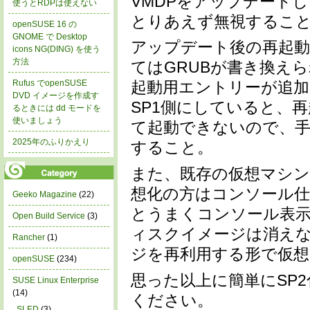
VMDPをアップデート
使うとRDPは使えない
とりあえず無視するこ
openSUSE 16 の
GNOME で Desktop
アップデート後の再起動
icons NG(DING) を使う
方法
てはGRUBが書き換え
Rufus でopenSUSE
起動用エントリーが追
DVD イメージを作成す
SP1側にしていると、
るときには dd モードを
使いましょう
て起動できないので、手
2025年のふりかえり
すること。
また、既存の仮想マシン
想化の方はコンソール
Geeko Magazine
(22)
とうまくコンソール表
Open Build Service
(3)
ィスクイメージは消え
Rancher
(1)
ジを再利用する形で仮想
openSUSE
(234)
思った以上に簡単にSP
SUSE Linux Enterprise
(14)
ください。
SLED
(3)