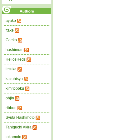
ayako
ftake
Geeko
hashimom
HeliosReds
iltsuka
kazuhisya
kimitoboku
ohjin
ribbon
Syuta Hashimoto
Taniguchi Akira
tokamoto