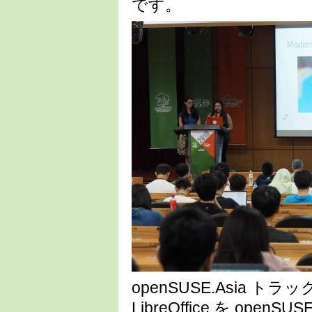
です。
openSUSE.Asia
LibreOffice を o