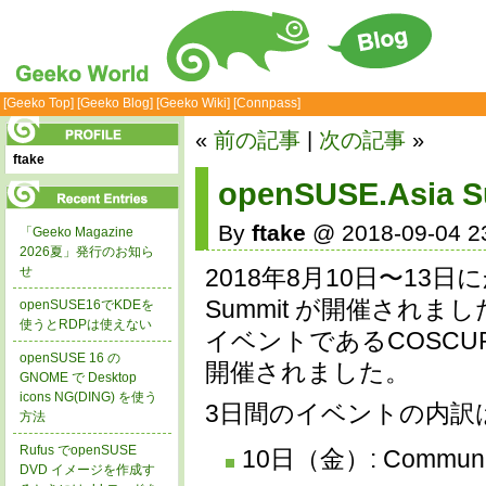
[Geeko Top]
[Geeko Blog]
[Geeko Wiki]
[Connpass]
«
前の記事
|
次の記事
»
ftake
openSUSE.Asia S
By
ftake
@ 2018-09-04 2
「Geeko Magazine
2026夏」発行のお知ら
せ
2018年8月10日〜13日に
Summit が開催され
openSUSE16でKDEを
使うとRDPは使えない
イベントであるCOSCUPと
openSUSE 16 の
開催されました。
GNOME で Desktop
icons NG(DING) を使う
3日間のイベントの内訳
方法
Rufus でopenSUSE
10日（金）: Communit
DVD イメージを作成す