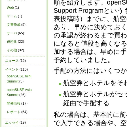
順を紹介します。openS
Web
(1)
Support Progr
ゲーム
(1)
表投稿時）までに、航空
文書作成
(5)
あり、早めに決めておく
サーバ
(65)
の承認が終わるまで買
仮想化
(22)
になると値段も高くなる
加する場合は、早めに手
その他
(32)
予約していました。
ニュース
(15)
手配の方法にはいくつか
イベント
(110)
openSUSE mini
航空券とホテルをそ
Summit
(5)
openSUSE.Asia
航空券とホテルがセ
Summit
(26)
経由で手配する
開催情報
(17)
レポート
(54)
私の場合は、基本的に前
で入手できる場合や、
エッセイ
(19)