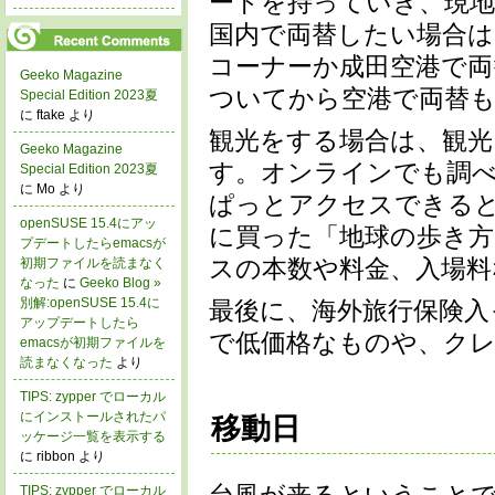
ードを持っていき、現地
国内で両替したい場合は
コーナーか成田空港で両
Geeko Magazine
ついてから空港で両替
Special Edition 2023夏
に ftake より
観光をする場合は、観光
Geeko Magazine
す。オンラインでも調
Special Edition 2023夏
に Mo より
ぱっとアクセスできると便利で
openSUSE 15.4にアッ
に買った「地球の歩き方
プデートしたらemacsが
スの本数や料金、入場
初期ファイルを読まなく
なった
に
Geeko Blog »
別解:openSUSE 15.4に
最後に、海外旅行保険入
アップデートしたら
で低価格なものや、ク
emacsが初期ファイルを
読まなくなった
より
TIPS: zypper でローカル
にインストールされたパ
移動日
ッケージ一覧を表示する
に ribbon より
台風が来るということ
TIPS: zypper でローカル