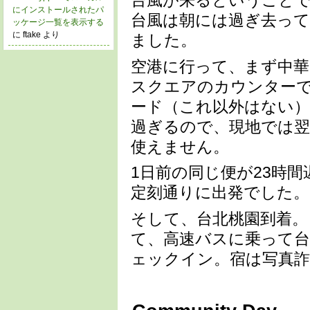
にインストールされたパ
台風は朝には過ぎ去って
ッケージ一覧を表示する
に ftake より
ました。
空港に行って、まず中華電
スクエアのカウンターで開
ード（これ以外はない）が
過ぎるので、現地では
使えません。
1日前の同じ便が23時
定刻通りに出発でした。
そして、台北桃園到着。
て、高速バスに乗って台
ェックイン。宿は写真