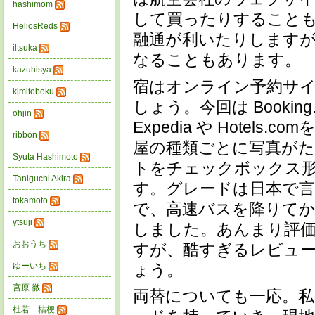
hashimom
して買ったりすること
HeliosReds
融通が利いたりします
iltsuka
なることもあります。
kazuhisya
宿はオンライン予約サ
kimitoboku
しょう。今回は Booki
ohjin
Expedia や Hotels
ribbon
屋の種類ごとに写真が
Syuta Hashimoto
トをチェックボックス形
Taniguchi Akira
す。グレードは日本で
tokamoto
で、高速バスを降りてか
ytsuji
しました。あんまり評
おおうち
すが、酷すぎるレビュ
ょう。
ゆーいち
宮原 徹
両替についても一応。私
杜若 桔梗