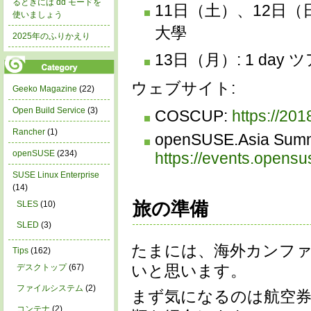
るときには dd モードを
11日（土）、12日（
使いましょう
大學
2025年のふりかえり
13日（月）: 1 day 
ウェブサイト:
Geeko Magazine
(22)
Open Build Service
(3)
COSCUP:
https://201
Rancher
(1)
openSUSE.Asia Summ
openSUSE
(234)
https://events.opens
SUSE Linux Enterprise
(14)
旅の準備
SLES
(10)
SLED
(3)
たまには、海外カンフ
Tips
(162)
いと思います。
デスクトップ
(67)
ファイルシステム
(2)
まず気になるのは航空
コンテナ
(2)