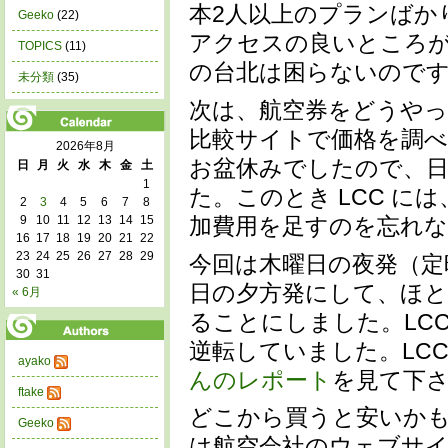
本2人以上のプランばか
Geeko
(22)
アクセスの良いところ
TOPICS
(11)
の台北は困らないので
未分類
(35)
次は、航空券をどうやっ
比較サイトで価格を調べ
2026年8月
お盆休みでしたので、
日
月
火
水
木
金
土
1
た。このとき LCC 
2
3
4
5
6
7
8
加費用を足すのを忘れ
9
10
11
12
13
14
15
16
17
18
19
20
21
22
23
24
25
26
27
28
29
今回は木曜日の夜発（定
30
31
日の夕方発にして、ほとん
« 6月
ることにしました。LC
逆転していました。LC
ayako
んのレポート
を見て下
ftake
どこから買うと安いか
Geeko
は航空会社のウェブサイ