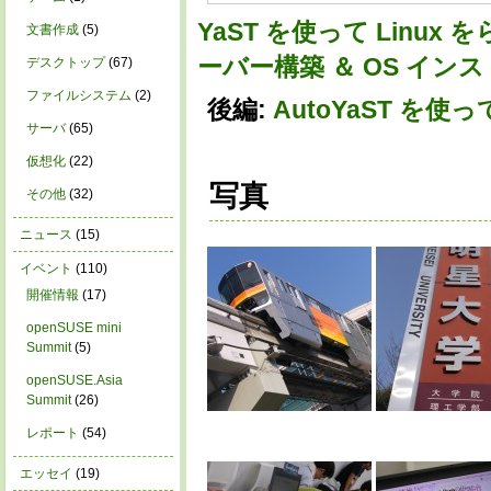
YaST を使って Linu
文書作成
(5)
ーバー構築 ＆ OS イン
デスクトップ
(67)
ファイルシステム
(2)
後編:
AutoYaST を使
サーバ
(65)
仮想化
(22)
写真
その他
(32)
ニュース
(15)
イベント
(110)
開催情報
(17)
openSUSE mini
Summit
(5)
openSUSE.Asia
Summit
(26)
レポート
(54)
エッセイ
(19)