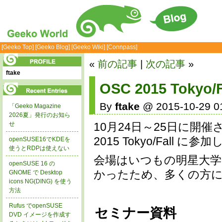
[Geeko Top]
[Geeko Blog]
[Geeko Wiki]
[Connpass]
«
前の記事
|
次の記事
»
ftake
OSC 2015 Tokyo/F
By
ftake
@ 2015-10-29 0
「Geeko Magazine
2026夏」発行のお知ら
せ
10月24日～25日に開
2015 Tokyo/Fall に
openSUSE16でKDEを
使うとRDPは使えない
会場はいつもの明星大学
openSUSE 16 の
かったため、多くの方
GNOME で Desktop
icons NG(DING) を使う
方法
Rufus でopenSUSE
セミナー資料
DVD イメージを作成す