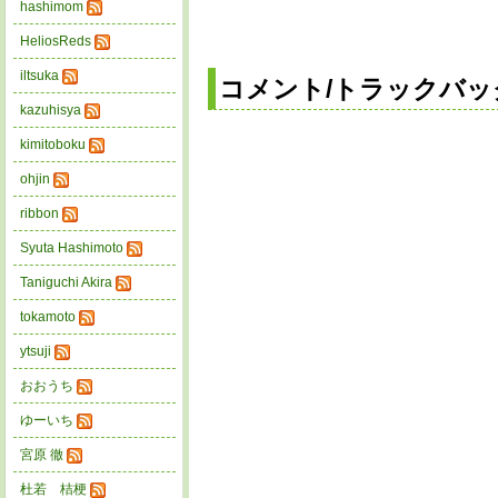
hashimom
HeliosReds
iltsuka
コメント/トラックバッ
kazuhisya
kimitoboku
ohjin
ribbon
Syuta Hashimoto
Taniguchi Akira
tokamoto
ytsuji
おおうち
ゆーいち
宮原 徹
杜若 桔梗