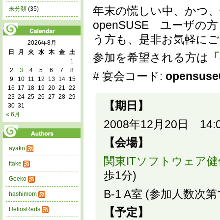
年末の慌しい中、かつ
未分類
(35)
openSUSE ユーザ
う方も、是非お気軽にご
2026年8月
日
月
火
水
木
金
土
参加を希望される方は
「
1
2
3
4
5
6
7
8
# 宴会コード:
opensuse
9
10
11
12
13
14
15
16
17
18
19
20
21
22
23
24
25
26
27
28
29
【期日】
30
31
« 6月
2008年12月20日 14:
【会場】
ayako
関東ITソフトウェア
ftake
歩1分)
Geeko
B-1 A室 (参加人数
hashimom
HeliosReds
【予定】