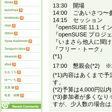
iltsuka
13:30 開場
kazuhisya
14:00 ごあいさつ
kimitoboku
14:15 セッション
ohjin
『openSUSE 11.
『openSUSE プロジ
ribbon
『いまさら他人に聞けない
Syuta Hashimoto
『フリー・トーク』
Taniguchi Akira
(*1)
tokamoto
17:00 懇親会(*2) 
ytsuji
おおうち
(*1)内容はあくま
ゆーいち
す。
宮原 徹
(*2)予算は4,000円
杜若 桔梗
(*3)参加者が多く
すが、少人数の場合は