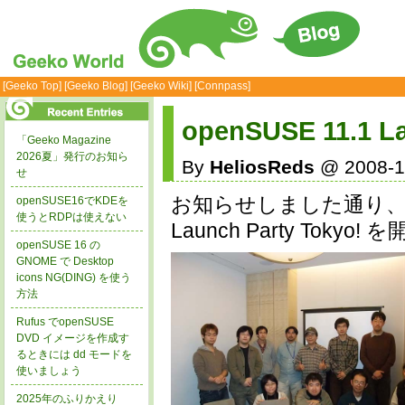
[Geeko Top]
[Geeko Blog]
[Geeko Wiki]
[Connpass]
openSUSE 11.1 L
「Geeko Magazine
2026夏」発行のお知ら
By
HeliosReds
@ 2008-1
せ
お知らせしました通り、昨日、
openSUSE16でKDEを
使うとRDPは使えない
Launch Party Toky
openSUSE 16 の
GNOME で Desktop
icons NG(DING) を使う
方法
Rufus でopenSUSE
DVD イメージを作成す
るときには dd モードを
使いましょう
2025年のふりかえり