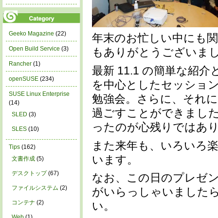
Geeko Magazine
(22)
年末のお忙しい中にも
Open Build Service
(3)
もありがとうございま
Rancher
(1)
最新 11.1 の簡単な
openSUSE
(234)
を中心としたセッショ
SUSE Linux Enterprise
勉強会。さらに、それに
(14)
過ごすことができました
SLED
(3)
ったのが心残りではあ
SLES
(10)
また来年も、いろいろ
Tips
(162)
います。
文書作成
(5)
デスクトップ
(67)
なお、この日のプレゼ
ファイルシステム
(2)
がいらっしゃいました
コンテナ
(2)
い。
Web
(1)