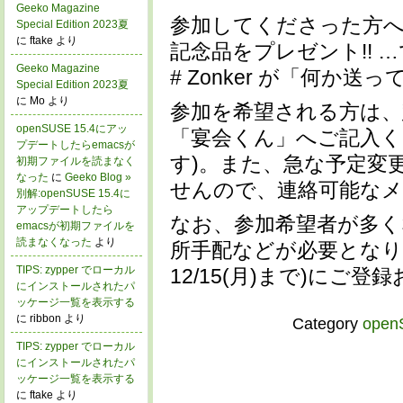
Geeko Magazine
参加してくださった方へは
Special Edition 2023夏
に ftake より
記念品をプレゼント!! 
Geeko Magazine
# Zonker が「何
Special Edition 2023夏
に Mo より
参加を希望される方は、
openSUSE 15.4にアッ
「宴会くん」へご記入くだ
プデートしたらemacsが
す)。また、急な予定変
初期ファイルを読まなく
なった
に
Geeko Blog »
せんので、連絡可能な
別解:openSUSE 15.4に
アップデートしたら
なお、参加希望者が多く
emacsが初期ファイルを
読まなくなった
より
所手配などが必要となり
TIPS: zypper でローカル
12/15(月)まで)にご
にインストールされたパ
ッケージ一覧を表示する
に ribbon より
Category
open
TIPS: zypper でローカル
にインストールされたパ
ッケージ一覧を表示する
に ftake より