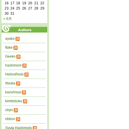
16
17
18
19
20
21
22
23
24
25
26
27
28
29
30
31
« 6月
ayako
ftake
Geeko
hashimom
HeliosReds
iltsuka
kazuhisya
kimitoboku
ohjin
ribbon
Syuta Hashimoto