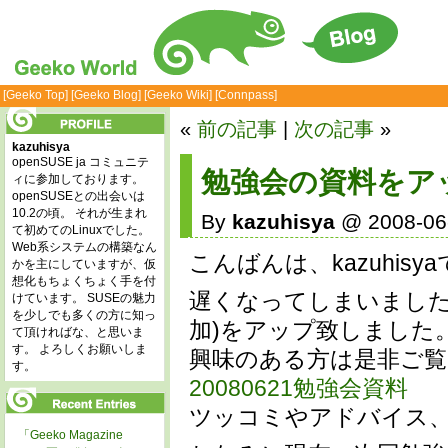
[Geeko Top]
[Geeko Blog]
[Geeko Wiki]
[Connpass]
«
前の記事
|
次の記事
»
kazuhisya
openSUSE ja コミュニテ
勉強会の資料をア
ィに参加しております。
openSUSEとの出会いは
10.2の頃。 それが生まれ
By
kazuhisya
@ 2008-06-
て初めてのLinuxでした。
Web系システムの構築なん
こんばんは、kazuhisy
かを主にしていますが、仮
想化もちょくちょく手を付
遅くなってしまいましたが
けています。 SUSEの魅力
を少しでも多くの方に知っ
加)をアップ致しました
て頂ければな、と思いま
す。 よろしくお願いしま
興味のある方は是非ご
す。
20080621勉強会資料
ツッコミやアドバイス
「Geeko Magazine