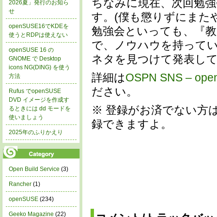
ちなみに現在、次回勉強
2026夏」発行のお知ら
せ
す。(僕も懲りずにまた
openSUSE16でKDEを
勉強会といっても、『
使うとRDPは使えない
で、ノウハウを持って
openSUSE 16 の
ネタを見つけて発表し
GNOME で Desktop
icons NG(DING) を使う
詳細は
OSPN SNS –
方法
ださい。
Rufus でopenSUSE
DVD イメージを作成す
※ 登録がお済でない方
るときには dd モードを
使いましょう
録できますよ。
2025年のふりかえり
Open Build Service
(3)
Rancher
(1)
openSUSE
(234)
Geeko Magazine
(22)