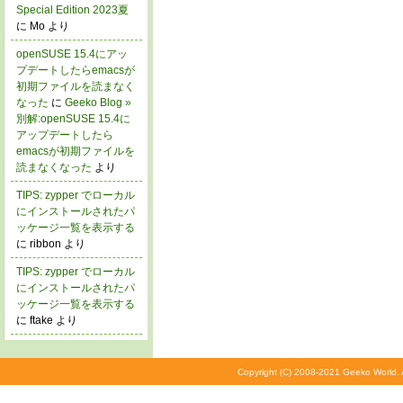
Special Edition 2023夏
に Mo より
openSUSE 15.4にアッ
プデートしたらemacsが
初期ファイルを読まなく
なった
に
Geeko Blog »
別解:openSUSE 15.4に
アップデートしたら
emacsが初期ファイルを
読まなくなった
より
TIPS: zypper でローカル
にインストールされたパ
ッケージ一覧を表示する
に ribbon より
TIPS: zypper でローカル
にインストールされたパ
ッケージ一覧を表示する
に ftake より
Copyright (C) 2008-2021 Geeko World. A