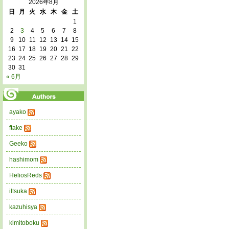
2026年8月
日
月
火
水
木
金
土
1
2
3
4
5
6
7
8
9
10
11
12
13
14
15
16
17
18
19
20
21
22
23
24
25
26
27
28
29
30
31
« 6月
ayako
ftake
Geeko
hashimom
HeliosReds
iltsuka
kazuhisya
kimitoboku