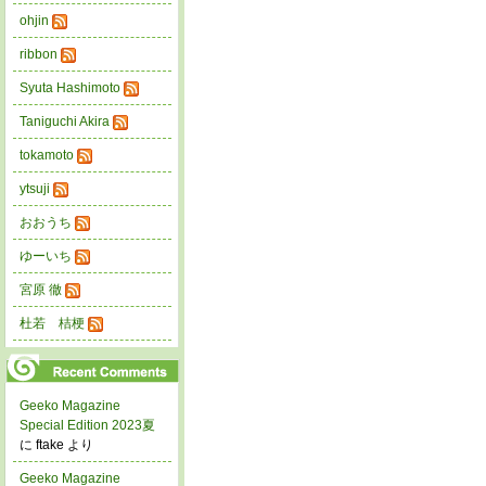
ohjin
ribbon
Syuta Hashimoto
Taniguchi Akira
tokamoto
ytsuji
おおうち
ゆーいち
宮原 徹
杜若 桔梗
Geeko Magazine
Special Edition 2023夏
に ftake より
Geeko Magazine