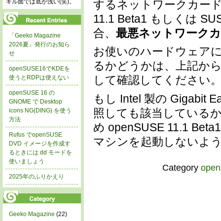
するネットワークカードが
キル面では底が浅い(笑)。
11.1 Beta1 もしくは SUS
合、
最悪ネットワーク
「Geeko Magazine
2026夏」発行のお知ら
お使いのハードウェア
せ
るかどうかは、上記か
openSUSE16でKDEを
して確認してください
使うとRDPは使えない
openSUSE 16 の
もし Intel 製の Gigab
GNOME で Desktop
照しても該当している
icons NG(DING) を使う
方法
め openSUSE 11.1 Beta1
Rufus でopenSUSE
マシンを起動しないよ
DVD イメージを作成す
るときには dd モードを
使いましょう
Category
ope
2025年のふりかえり
Geeko Magazine
(22)