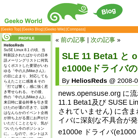
[Geeko Top]
[Geeko Blog]
[Geeko Wiki]
[Connpass]
«
前の記事
|
次の記事
»
HeliosReds
SuSE Linux 8.1 の頃、当
SLE 11 Beta1 と
時新設されたばかりの日本
語メーリングリストに何気
なくポストした要望がいわ
e1000eドライ
ゆる「中の人(Mikeさん)」
の目に止まり、対応しても
By
HeliosReds
@ 2008-0
らえたことに感激 & その
「打てば響く」感に強く惹
news.opensuse.org 
き寄せられる。 その後、
件の「中の人(Mikeさん)」
11.1 Beta1及び SUSE L
来日時に宴会幹事を引き受
けたのが運の尽きで、以降
されていません) に含まれる
はなんらかのイベント企画
が持ち上がる度にお声がけ
イバに深刻な不具合が発
いただくこととなり、気が
ついたら今のポジション
e1000e ドライバ(e
に。…なので、ホントはス