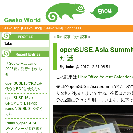
[Geeko Top]
[Geeko Blog]
[Geeko Wiki]
[Connpass]
«
前の記事
|
次の記事
»
ftake
openSUSE.Asia Sum
た話
「Geeko Magazine
By
ftake
@ 2017-12-21 08:51
2026夏」発行のお知ら
せ
この記事は
LibreOffice Advent Calend
openSUSE16でKDEを
先日のopenSUSE.Asia Summ
使うとRDPは使えない
り名札があるとよいですね。今回はこの
openSUSE 16 の
分の2回に分けて印刷しています。以下
GNOME で Desktop
icons NG(DING) を使う
方法
Rufus でopenSUSE
DVD イメージを作成す