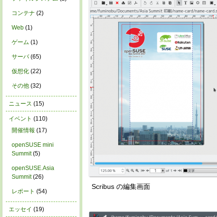
コンテナ
(2)
Web
(1)
ゲーム
(1)
サーバ
(65)
仮想化
(22)
その他
(32)
ニュース
(15)
イベント
(110)
開催情報
(17)
openSUSE mini
Summit
(5)
openSUSE.Asia
Summit
(26)
Scribus の編集画面
レポート
(54)
エッセイ
(19)