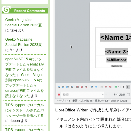
Geeko Magazine
Special Edition 2023夏
に ftake より
Geeko Magazine
Special Edition 2023夏
に Mo より
openSUSE 15.4にアッ
プデートしたらemacsが
初期ファイルを読まなく
なった
に
Geeko Blog »
別解:openSUSE 15.4に
アップデートしたら
emacsが初期ファイルを
読まなくなった
より
TIPS: zypper でローカル
LibreOffice Writer で作成した印刷レイ
にインストールされたパ
ッケージ一覧を表示する
ドキュメント内の < > で囲まれた部
に ribbon より
ールドは次のようにして挿入します。
TIPS: zypper でローカル