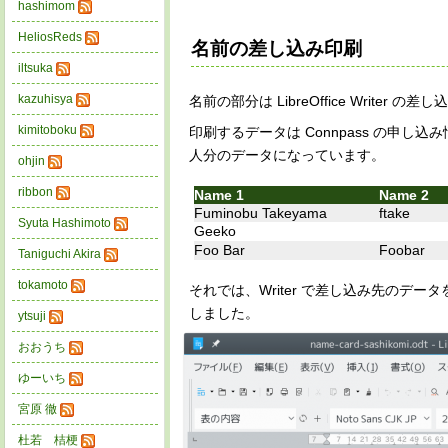
hashimom
HeliosReds
名前の差し込み印刷
iltsuka
kazuhisya
名前の部分は LibreOffice Writ
kimitoboku
印刷するデータは Connpass の申し
人分のデータになっています。
ohjin
ribbon
Name 1
Name 2
Fuminobu Takeyama
ftake
Syuta Hashimoto
Geeko
Foo Bar
Foobar
Taniguchi Akira
tokamoto
それでは、Writer で差し込み先のデ
しました。
ytsuji
おおうち
ゆーいち
宮原 徹
杜若 桔梗