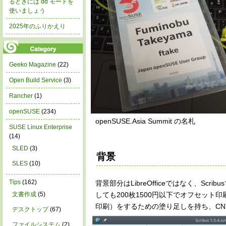
るときには dd モードを
使いましょう
2025年のふりかえり
Geeko Magazine
(22)
Open Build Service
(3)
Rancher
(1)
openSUSE
(234)
openSUSE.Asia Summit の名札
SUSE Linux Enterprise
(14)
SLED
(3)
背景
SLES
(10)
Tips
(162)
背景部分はLibreOfficeではなく、S
しても200枚1500円以下でオフセット印
文書作成
(5)
印刷）をするための塗り足しを持ち、CNY
デスクトップ
(67)
ファイルシステム
(2)