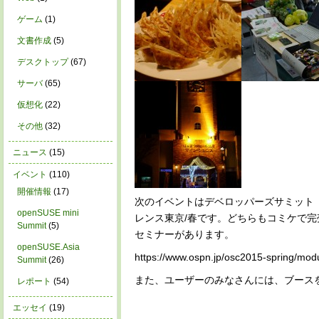
ゲーム
(1)
文書作成
(5)
デスクトップ
(67)
サーバ
(65)
仮想化
(22)
その他
(32)
ニュース
(15)
イベント
(110)
開催情報
(17)
次のイベントはデベロッパーズサミット（金
openSUSE mini
レンス東京/春です。どちらもコミケで完売した
Summit
(5)
セミナーがあります。
openSUSE.Asia
https://www.ospn.jp/osc2015-spring/mod
Summit
(26)
また、ユーザーのみなさんには、ブース
レポート
(54)
エッセイ
(19)