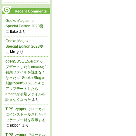
Geeko Magazine
Special Edition 2023夏
に ftake より
Geeko Magazine
Special Edition 2023夏
に Mo より
openSUSE 15.4にアッ
プデートしたらemacsが
初期ファイルを読まなく
なった
に
Geeko Blog »
別解:openSUSE 15.4に
アップデートしたら
emacsが初期ファイルを
読まなくなった
より
TIPS: zypper でローカル
にインストールされたパ
ッケージ一覧を表示する
に ribbon より
TIPS: zypper でローカル