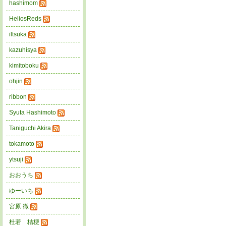
hashimom
HeliosReds
iltsuka
kazuhisya
kimitoboku
ohjin
ribbon
Syuta Hashimoto
Taniguchi Akira
tokamoto
ytsuji
おおうち
ゆーいち
宮原 徹
杜若 桔梗