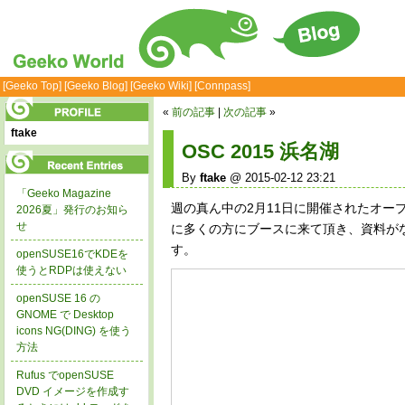
[Geeko Top]
[Geeko Blog]
[Geeko Wiki]
[Connpass]
«
前の記事
|
次の記事
»
ftake
OSC 2015 浜名湖
By
ftake
@ 2015-02-12 23:21
「Geeko Magazine
週の真ん中の2月11日に開催されたオー
2026夏」発行のお知ら
せ
に多くの方にブースに来て頂き、資料がなくな
す。
openSUSE16でKDEを
使うとRDPは使えない
openSUSE 16 の
GNOME で Desktop
icons NG(DING) を使う
方法
Rufus でopenSUSE
DVD イメージを作成す