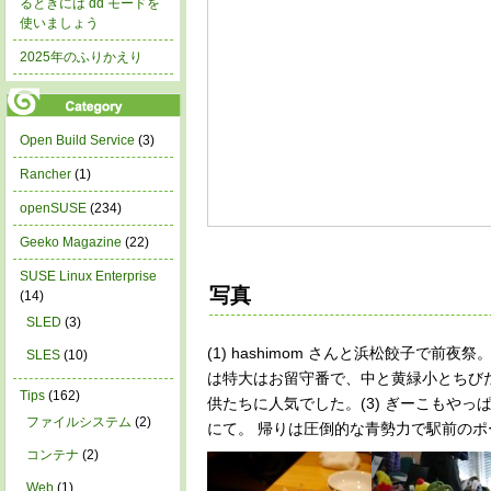
るときには dd モードを
使いましょう
2025年のふりかえり
Open Build Service
(3)
Rancher
(1)
openSUSE
(234)
Geeko Magazine
(22)
SUSE Linux Enterprise
写真
(14)
SLED
(3)
(1) hashimom さんと浜松餃子で
SLES
(10)
は特大はお留守番で、中と黄緑小とちび
Tips
(162)
供たちに人気でした。(3) ぎーこもやっ
ファイルシステム
(2)
にて。 帰りは圧倒的な青勢力で駅前の
コンテナ
(2)
Web
(1)